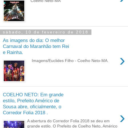
Coelho Neto-MA
sábado, 10 de fevereiro de 2018
As imagens do dia: O melhor
Carnaval do Maranhão tem Rei
e Rainha.
›
Imagens/Euclides Filho - Coelho Neto-MA.
COELHO NETO: Em grande
estilo, Prefeito Américo de
Sousa abre, oficialmente, o
›
Corredor Folia 2018 .
A abertura do Corredor Folia 2018 se deu em
grande estilo. O Prefeito de Coelho Neto, Américo