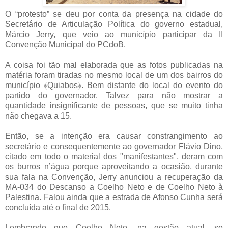
O “protesto” se deu por conta da presença na cidade do
Secretário de Articulação Política do governo estadual,
Márcio Jerry, que veio ao município participar da II
Convenção Municipal do PCdoB.
A coisa foi tão mal elaborada que as fotos publicadas na
matéria foram tiradas no mesmo local de um dos bairros do
município
﴾
Quiabos
﴿
. Bem distante do local do evento do
partido do governador. Talvez para não mostrar a
quantidade insignificante de pessoas, que se muito tinha
não chegava a 15.
Então, se a intenção era causar constrangimento ao
secretário e consequentemente ao governador Flávio Dino,
citado em todo o material dos "manifestantes", deram com
os burros n’água porque aproveitando a ocasião, durante
sua fala na Convenção, Jerry anunciou a recuperação da
MA-034 do Descanso a Coelho Neto e de Coelho Neto à
Palestina. Falou ainda que a estrada de Afonso Cunha será
concluída até o final de 2015.
Lembrando que Coelho Neto, na gestão atual, se