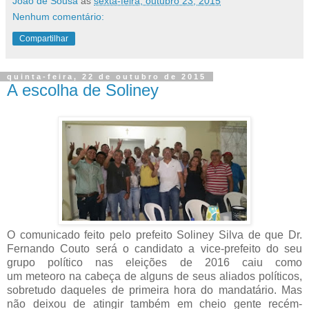
João de Sousa
às
sexta-feira, outubro 23, 2015
Nenhum comentário:
Compartilhar
quinta-feira, 22 de outubro de 2015
A escolha de Soliney
O comunicado feito pelo prefeito Soliney Silva de que Dr.
Fernando Couto será o candidato a vice-prefeito do seu
grupo político nas eleições de 2016 caiu como
um
meteoro
na cabeça de alguns de seus aliados políticos,
sobretudo daqueles de primeira hora do mandatário. Mas
não deixou de atingir também em cheio gente recém-