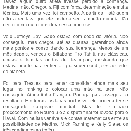
Talvez algum outro atleta tivesse perdido a confiança.
Medina, não. Chegou a Fiji com força, determinação e muita
técnica. Mais uma vez, foi campeão. A partir dali, até quem
não acreditava que ele poderia ser campeão mundial tão
cedo começou a considerar essa hipótese.
Veio Jeffreys Bay. Gabe estava com sede de vitória. Não
conseguiu, mas chegou até as quartas, garantindo ainda
mais pontos e consolidando sua liderança. Menos de um
mês depois, venceu o Billabong Pro Tahiti, nas clássicas,
épicas e temidas ondas de Teahupoo, mostrando que
estava pronto para enfrentar quaisquer condições ao redor
do planeta.
Foi para Trestles para tentar consolidar ainda mais seu
lugar no ranking e colocar uma mão na taça. Não
conseguiu. Ainda tinha França e Portugal para assegurar o
resultado. Em terras lusitanas, inclusive, ele poderia ter se
consagrado campeão mundial. Mas foi eliminado
precocemente no Round 3 e a disputa final foi levada para o
Havaí. Com muitas variáveis e contas matemáticas entre as
possibilidades de Medina, Mick Fanning e Kelly Slater, os
três candidatos ao troféu.