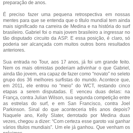
preparação de anos.
É preciso fazer uma pequena retrospectiva em nossas
mentes para que se entenda que o título mundial tem ainda
mais significado na carreira de Medina e na história do surf
brasileiro. Gabriel foi o mais jovem brasileiro a ingressar no
tão disputado circuito da ASP. E essa posição, é claro, só
poderia ser alcançada com muitos outros bons resultados
anteriores.
Sua entrada no Tour, aos 17 anos, já foi um grande feito.
Nem os mais otimistas poderiam adivinhar o que Gabriel,
ainda tão jovem, era capaz de fazer como “novato” no seleto
grupo dos 36 melhores surfistas do mundo. Acontece que,
em 2011, ele entrou no “meio” do WCT, restando cinco
etapas a serem disputadas. E venceu duas delas: na
França, contra Julian Wilson, sua segunda competição entre
as estrelas do surf, e em San Francisco, contra Joel
Parkinson. Sinal do que aconteceria três anos depois?
Naquele ano, Kelly Slater, derrotado por Medina duas
vezes, chegou a dizer: “Com certeza esse garoto vai ganhar
vários títulos mundiais”. Um ele já ganhou. Que venham os