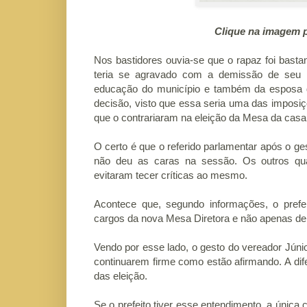
Clique na imagem para melho
Nos bastidores ouvia-se que o rapaz foi bastan
teria se agravado com a demissão de seu p
educação do município e também da esposa do
decisão, visto que essa seria uma das imposiç
que o contrariaram na eleição da Mesa da casa
O certo é que o referido parlamentar após o 
não deu as caras na sessão. Os outros qua
evitaram tecer críticas ao mesmo.
Acontece que, segundo informações, o prefe
cargos da nova Mesa Diretora e não apenas de
Vendo por esse lado, o gesto do vereador Júni
continuarem firme como estão afirmando. A dife
das eleição.
Se o prefeito tiver esse entendimento, a única