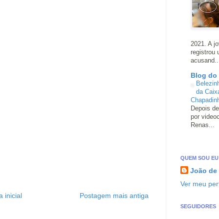
2021. A j
registrou
acusand..
Blog do
Belezin
da Caix
Chapadin
Depois de
por video
Renas...
QUEM SOU EU
João de
Ver meu perf
 inicial
Postagem mais antiga
SEGUIDORES