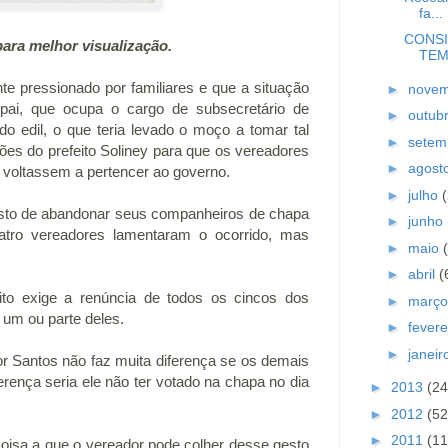
fa...
CONSI
r visualização.
TEM
te pressionado por familiares e que a situação
►
nove
ai, que ocupa o cargo de subsecretário de
►
outub
 edil, o que teria levado o moço a tomar tal
►
setem
ões do prefeito Soliney para que os vereadores
►
agost
 voltassem a pertencer ao governo.
►
julho
gesto de abandonar seus companheiros de chapa
►
junho
tro vereadores lamentaram o ocorrido, mas
►
maio
►
abril
(
ito exige a renúncia de todos os cincos dos
►
març
 um ou parte deles.
►
fevere
►
janei
or Santos não faz muita diferença se os demais
rença seria ele não ter votado na chapa no dia
►
2013
(24
►
2012
(52
►
2011
(11
 coisa a que o vereador pode colher desse gesto