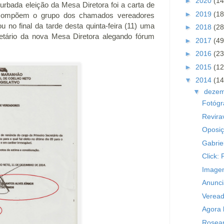
►
2020
(14
rbada eleição da Mesa Diretora foi a carta de
►
2019
(18
 compõem o grupo dos chamados vereadores
u no final da tarde desta quinta-feira (11) uma
►
2018
(28
etário da nova Mesa Diretora alegando fórum
►
2017
(49
►
2016
(23
►
2015
(12
▼
2014
(14
▼
deze
Fotógr
Revira
Oposiç
Gabrie
Click:
Imagem
Anunci
Veread
Agora 
Rosean