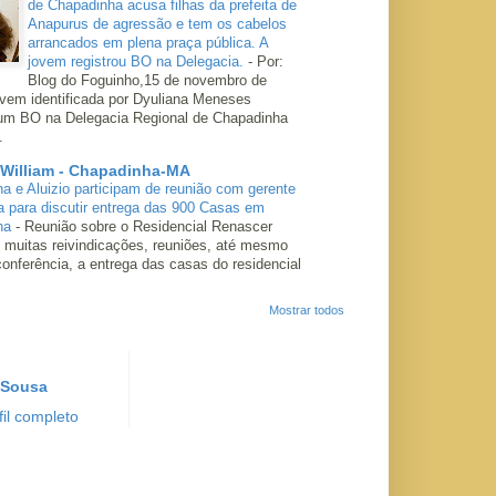
de Chapadinha acusa filhas da prefeita de
Anapurus de agressão e tem os cabelos
arrancados em plena praça pública. A
jovem registrou BO na Delegacia.
-
Por:
Blog do Foguinho,15 de novembro de
ovem identificada por Dyuliana Meneses
 um BO na Delegacia Regional de Chapadinha
.
 William - Chapadinha-MA
ha e Aluizio participam de reunião com gerente
a para discutir entrega das 900 Casas em
ha
-
Reunião sobre o Residencial Renascer
 muitas reivindicações, reuniões, até mesmo
conferência, a entrega das casas do residencial
Mostrar todos
 Sousa
il completo