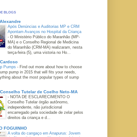
DE BLOGS
 Alexandre
Após Denúncias e Auditorias MP e CRM
Apontam Avanços no Hospital da Criança
-
O Ministério Público do Maranhão (MP-
MA) e o Conselho Regional de Medicina
do Maranhão (CRM-MA) realizaram, nesta
terça-feira (5), uma vistoria no Ho...
 Cardoso
mp Pumps
-
Find out more about how to choose
ump pump in 2015 that will fits your needs,
rything about the most popular types of sump
 Conselho Tutelar de Coelho Neto-MA
-
NOTA DE ESCLARECIMENTO O
Conselho Tutelar órgão autônomo,
independente, não jurisdicional
encarregado pela sociedade de zelar pelos
direitos da criança e d...
O FOGUINHO
A volta do cangaço em Anapurus: Jovem