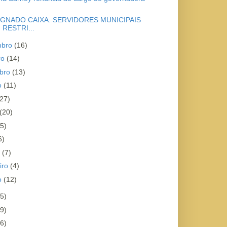
GNADO CAIXA: SERVIDORES MUNICIPAIS
 RESTRI...
mbro
(16)
ro
(14)
bro
(13)
o
(11)
(27)
(20)
(5)
6)
o
(7)
iro
(4)
ro
(12)
5)
9)
6)