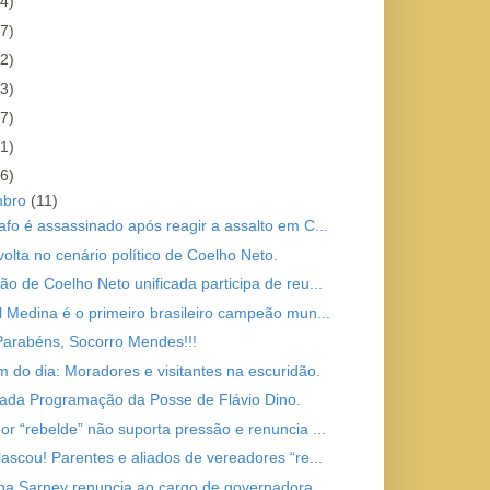
4)
7)
2)
3)
7)
1)
6)
mbro
(11)
afo é assassinado após reagir a assalto em C...
volta no cenário político de Coelho Neto.
ão de Coelho Neto unificada participa de reu...
l Medina é o primeiro brasileiro campeão mun...
 Parabéns, Socorro Mendes!!!
 do dia: Moradores e visitantes na escuridão.
ada Programação da Posse de Flávio Dino.
or “rebelde” não suporta pressão e renuncia ...
lascou! Parentes e aliados de vereadores “re...
a Sarney renuncia ao cargo de governadora