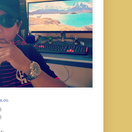
 BLOG
)
)