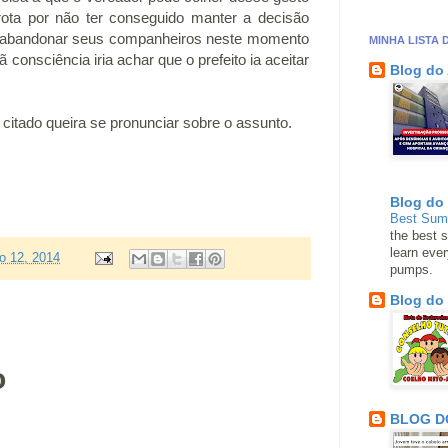
rota por não ter conseguido manter a decisão
de abandonar seus companheiros neste momento
MINHA LISTA 
nsciência iria achar que o prefeito ia aceitar
Blog do
 citado queira se pronunciar sobre o assunto.
Blog do
Best Su
the best s
learn eve
o 12, 2014
pumps.
Blog do
o
BLOG D