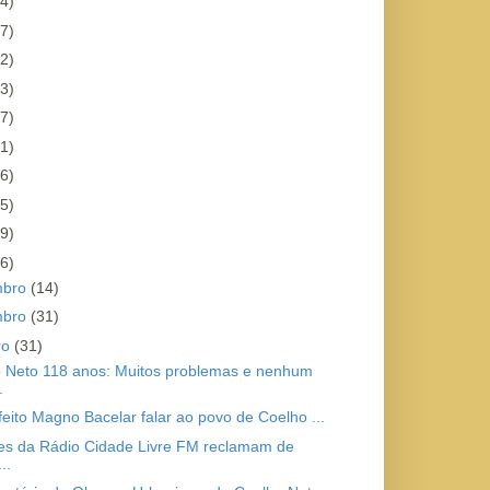
4)
7)
2)
3)
7)
1)
6)
5)
9)
6)
mbro
(14)
mbro
(31)
ro
(31)
 Neto 118 anos: Muitos problemas e nenhum
.
feito Magno Bacelar falar ao povo de Coelho ...
es da Rádio Cidade Livre FM reclamam de
..