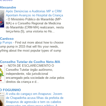
DE BLOGS
 Alexandre
Após Denúncias e Auditorias MP e CRM
Apontam Avanços no Hospital da Criança
-
O Ministério Público do Maranhão (MP-
MA) e o Conselho Regional de Medicina
do Maranhão (CRM-MA) realizaram, nesta
terça-feira (5), uma vistoria no Ho...
 Cardoso
mp Pumps
-
Find out more about how to choose
ump pump in 2015 that will fits your needs,
rything about the most popular types of sump
 Conselho Tutelar de Coelho Neto-MA
-
NOTA DE ESCLARECIMENTO O
Conselho Tutelar órgão autônomo,
independente, não jurisdicional
encarregado pela sociedade de zelar pelos
direitos da criança e d...
O FOGUINHO
A volta do cangaço em Anapurus: Jovem
de Chapadinha acusa filhas da prefeita de
Anapurus de agressão e tem os cabelos
arrancados em plena praça pública. A