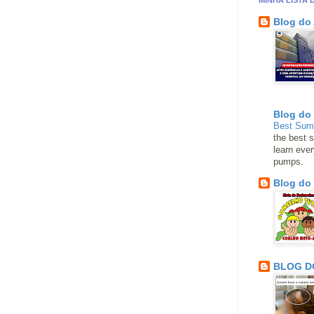
MINHA LISTA 
Blog do
Blog do
Best Su
the best s
learn eve
pumps.
Blog do
BLOG D