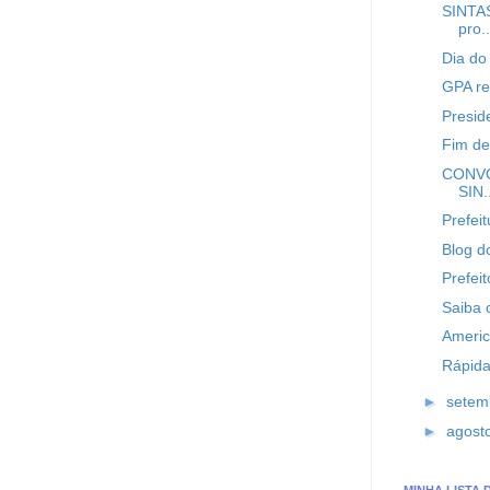
SINTA
pro..
Dia do
GPA re
Presid
Fim de
CONVO
SIN.
Prefeit
Blog do
Prefeit
Saiba 
Americ
Rápida
►
setem
►
agost