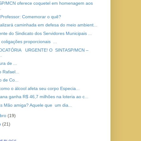
SP/MCN oferece coquetel em homenagem aos
.
 Professor: Comemorar o quê?
alizará caminhada em defesa do meio ambient...
ente do Sindicato dos Servidores Municipais ...
 coligações proporcionais ...
CATÓRIA URGENTE! O SINTASP/MCN –
..
ura de ...
 Rafael...
o de Co...
como o álcool afeta seu corpo Especia...
ana ganha R$ 46,7 milhões na loteria ao c...
s Mão amiga? Aquele que um dia...
bro
(19)
o
(21)