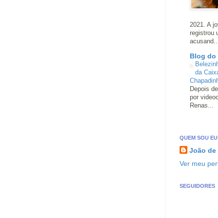
2021. A j
registrou
acusand..
Blog do
Belezin
da Caix
Chapadin
Depois de
por video
Renas...
QUEM SOU EU
João de
Ver meu perf
SEGUIDORES