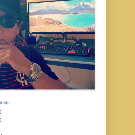
 BLOG
)
)