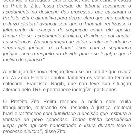
do Prefeito Zito, “e
ssa decisão do tribunal reconhece o
açodamento no desfecho dos processos que cassaram o
Prefeito. Ela é afirmativa para deixar claro que não poderia
o Juízo eleitoral avançar sem que o Tribunal realizasse o
julgamento da exceção de suspeição contra ele oposta.
Diante desse açodamento ilegítimo, decidiu-se por anular
as sentenças. Na ponderação de valores entre celeridade e
segurança jurídica, o Tribunal ficou com a segurança
jurídica, com o respeito ao devido processo legal, o que é
motivo de aplauso.
“
A indicação de nova eleição devia-se ao fato de que o Juiz
da 7a Zona Eleitoral anulou também os votos do terceiro
colocado, Francisco Nagib, que não teve sua situação
alterada pelo TRE e permanece inelegível por 8 anos.
O Prefeito Zito Rolim recebeu a notícia com muita
tranqüilidade, reiterando seu respeito à justiça eleitoral
brasileira: “
recebo com humildade a decisão que restaura a
vontade do povo codoense. Tenho minha consciência
limpa, pois agi com honestidade e lisura durante todo o
processo eleitoral”,
disse Zito.