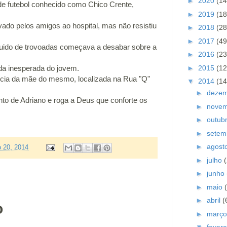
►
2020
(14
de futebol conhecido como Chico Crente,
►
2019
(18
vado pelos amigos ao hospital, mas não resistiu
►
2018
(28
►
2017
(49
uido de trovoadas começava a desabar sobre a
►
2016
(23
►
2015
(12
da inesperada do jovem.
ncia da mãe do mesmo, localizada na Rua "Q"
▼
2014
(14
►
deze
nto de Adriano e roga a Deus que conforte os
►
nove
►
outub
►
setem
►
agost
ro 20, 2014
►
julho
►
junho
►
maio
►
abril
(
o
►
març