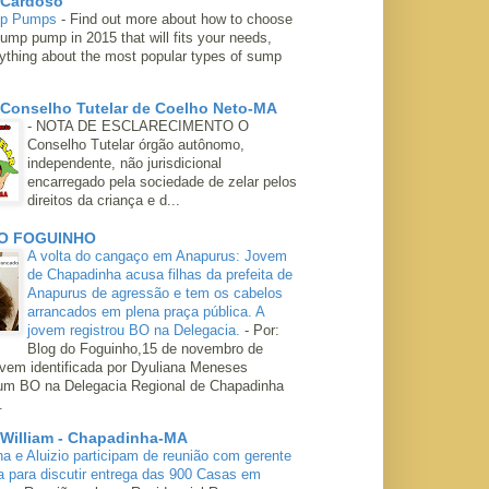
 Cardoso
mp Pumps
-
Find out more about how to choose
ump pump in 2015 that will fits your needs,
rything about the most popular types of sump
 Conselho Tutelar de Coelho Neto-MA
-
NOTA DE ESCLARECIMENTO O
Conselho Tutelar órgão autônomo,
independente, não jurisdicional
encarregado pela sociedade de zelar pelos
direitos da criança e d...
O FOGUINHO
A volta do cangaço em Anapurus: Jovem
de Chapadinha acusa filhas da prefeita de
Anapurus de agressão e tem os cabelos
arrancados em plena praça pública. A
jovem registrou BO na Delegacia.
-
Por:
Blog do Foguinho,15 de novembro de
ovem identificada por Dyuliana Meneses
 um BO na Delegacia Regional de Chapadinha
.
 William - Chapadinha-MA
ha e Aluizio participam de reunião com gerente
a para discutir entrega das 900 Casas em