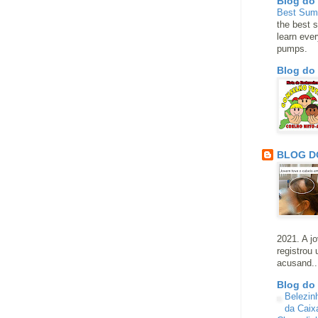
Blog do
Best Su
the best s
learn eve
pumps.
Blog do
BLOG D
2021. A j
registrou
acusand..
Blog do
Belezin
da Caix