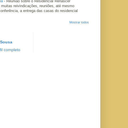
ha
-
Reunião sobre o Residencial Renascer
 muitas reivindicações, reuniões, até mesmo
conferência, a entrega das casas do residencial
Mostrar todos
 Sousa
il completo