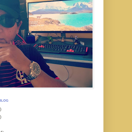
 BLOG
)
)