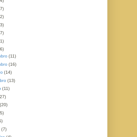
4)
7)
2)
3)
7)
1)
6)
mbro
(11)
mbro
(16)
ro
(14)
bro
(13)
o
(11)
(27)
(20)
(5)
6)
o
(7)