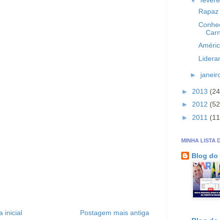
▼
fevere
Rapaz 
Conheç
Carn
Améric
Lidera
►
janei
►
2013
(24
►
2012
(52
►
2011
(11
MINHA LISTA 
Blog do
 inicial
Postagem mais antiga