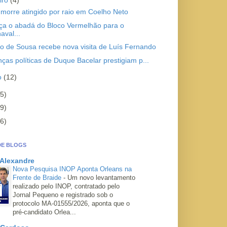
iro
(4)
morre atingido por raio em Coelho Neto
a o abadá do Bloco Vermelhão para o
aval...
o de Sousa recebe nova visita de Luís Fernando
nças políticas de Duque Bacelar prestigiam p...
ro
(12)
5)
9)
6)
DE BLOGS
 Alexandre
Nova Pesquisa INOP Aponta Orleans na
Frente de Braide
-
Um novo levantamento
realizado pelo INOP, contratado pelo
Jornal Pequeno e registrado sob o
protocolo MA-01555/2026, aponta que o
pré-candidato Orlea...