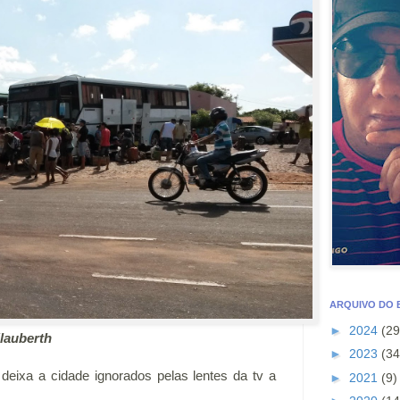
ARQUIVO DO
►
2024
(29
lauberth
►
2023
(34
eixa a cidade ignorados pelas lentes da tv a
►
2021
(9)