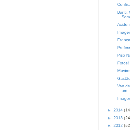
Confir
Buriti
Soma
Aciden
Imagem
França
Profes
Piso N
Fotos!
Movime
Gastão
Van de
um..
Image
►
2014
(14
►
2013
(24
►
2012
(52