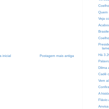
Coelho
Quem e
Veja c
Acabou
Brasile
Coelho
Presid
lame
Há 3.20
 inicial
Postagem mais antiga
Palavr
Dilma 
Cadê 
Vem aí
Confir
A histó
Flávio
Anvisa 