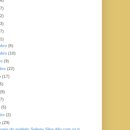
4)
7)
2)
3)
7)
1)
mbro
(6)
mbro
(10)
ro
(9)
bro
(22)
o
(17)
5)
(9)
(7)
o
(5)
iro
(2)
ro
(29)
ores do prefeito Soliney Silva dão com os b...