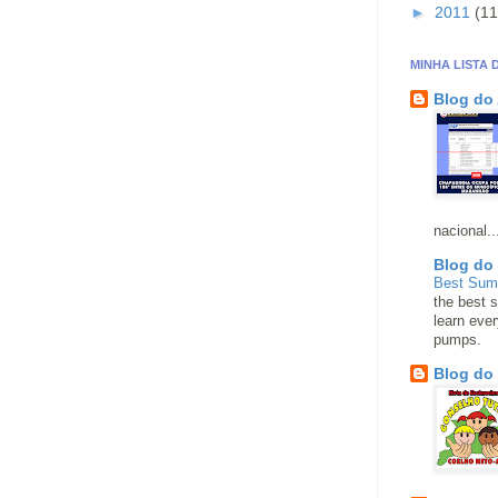
►
2011
(11
MINHA LISTA 
Blog do
nacional..
Blog do
Best Su
the best s
learn eve
pumps.
Blog do