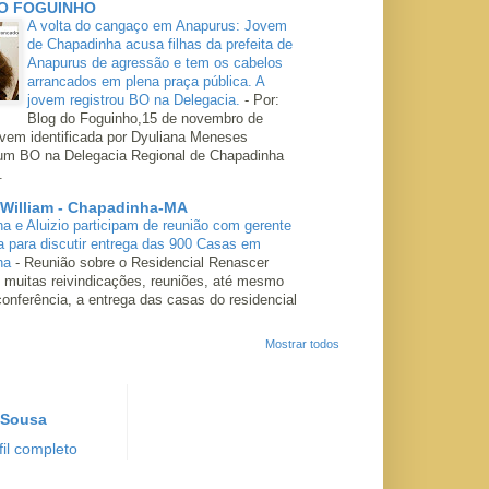
O FOGUINHO
A volta do cangaço em Anapurus: Jovem
de Chapadinha acusa filhas da prefeita de
Anapurus de agressão e tem os cabelos
arrancados em plena praça pública. A
jovem registrou BO na Delegacia.
-
Por:
Blog do Foguinho,15 de novembro de
ovem identificada por Dyuliana Meneses
 um BO na Delegacia Regional de Chapadinha
.
 William - Chapadinha-MA
ha e Aluizio participam de reunião com gerente
a para discutir entrega das 900 Casas em
ha
-
Reunião sobre o Residencial Renascer
 muitas reivindicações, reuniões, até mesmo
conferência, a entrega das casas do residencial
Mostrar todos
 Sousa
il completo