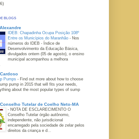
6)
DE BLOGS
 Alexandre
IDEB: Chapadinha Ocupa Posição 108º
Entre os Municípios do Maranhão
-
Nos
números do IDEB - Índice de
Desenvolvimento da Educação Básica,
divulgados ontem (05 de agosto), o ensino
municipal acompanhou a melhora
.
 Cardoso
mp Pumps
-
Find out more about how to choose
ump pump in 2015 that will fits your needs,
rything about the most popular types of sump
 Conselho Tutelar de Coelho Neto-MA
-
NOTA DE ESCLARECIMENTO O
Conselho Tutelar órgão autônomo,
independente, não jurisdicional
encarregado pela sociedade de zelar pelos
direitos da criança e d...