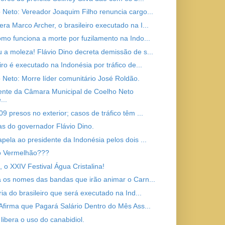
 Neto: Vereador Joaquim Filho renuncia cargo...
ra Marco Archer, o brasileiro executado na I...
omo funciona a morte por fuzilamento na Indo...
 a moleza! Flávio Dino decreta demissão de s...
iro é executado na Indonésia por tráfico de...
 Neto: Morre líder comunitário José Roldão.
ente da Câmara Municipal de Coelho Neto
...
9 presos no exterior; casos de tráfico têm ...
as do governador Flávio Dino.
apela ao presidente da Indonésia pelos dois ...
o Vermelhão???
, o XXIV Festival Água Cristalina!
a os nomes das bandas que irão animar o Carn...
ria do brasileiro que será executado na Ind...
 Afirma que Pagará Salário Dentro do Mês Ass...
libera o uso do canabidiol.