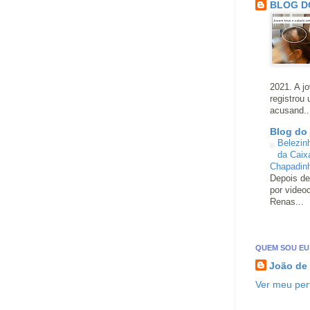
BLOG D
2021. A j
registrou
acusand..
Blog do
Belezin
da Caix
Chapadin
Depois de
por video
Renas...
QUEM SOU EU
João de
Ver meu perf