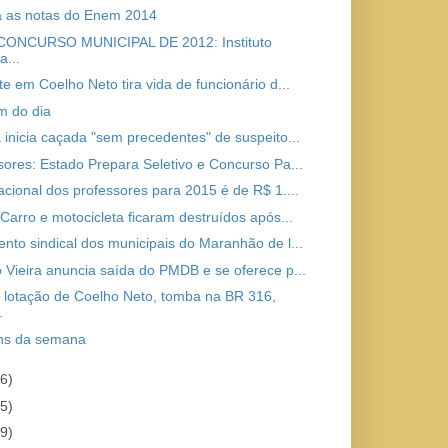
a as notas do Enem 2014
: CONCURSO MUNICIPAL DE 2012: Instituto
...
te em Coelho Neto tira vida de funcionário d...
 do dia
 inicia caçada "sem precedentes" de suspeito...
sores: Estado Prepara Seletivo e Concurso Pa...
acional dos professores para 2015 é de R$ 1....
 Carro e motocicleta ficaram destruídos após...
nto sindical dos municipais do Maranhão de l...
 Vieira anuncia saída do PMDB e se oferece p...
 lotação de Coelho Neto, tomba na BR 316,
.
ns da semana
6)
5)
9)