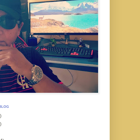
 BLOG
)
)