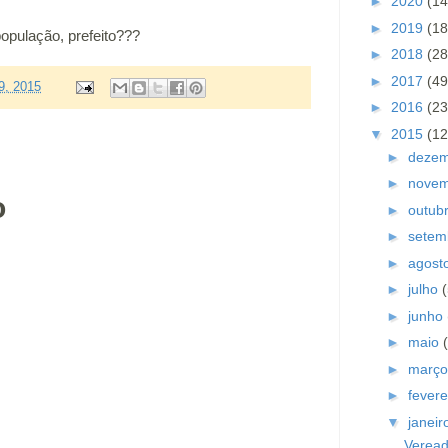
►
2020
(14
►
2019
(18
opulação, prefeito???
►
2018
(28
►
2017
(49
09, 2015
►
2016
(23
▼
2015
(12
►
deze
►
nove
o
►
outub
►
setem
►
agost
►
julho
(
►
junho
►
maio
►
març
►
fevere
▼
janei
Veread