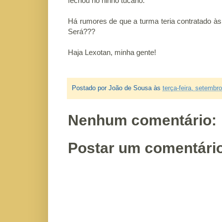
fechou no ninho tucano.
Há rumores de que a turma teria contratado
às
Será???
Haja Lexotan, minha gente!
Postado por
João de Sousa
às
terça-feira, setembr
Nenhum comentário:
Postar um comentári