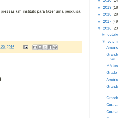
►
2020
(14
►
2019
(18
 pressas
um instituto para fazer uma pesquisa.
►
2018
(28
►
2017
(49
▼
2016
(23
►
outub
▼
setem
o 20, 2016
Améric
Grande
cam.
MA ter
Grade 
o
Améric
Grande
...
Grande
Carava
Carava