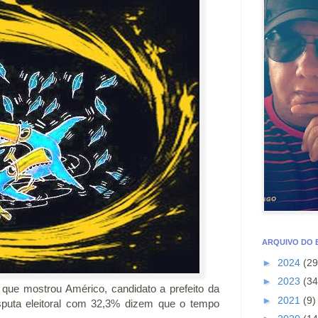
ARQUIVO DO
►
2024
(29
►
2023
(34
ue mostrou Américo, candidato a prefeito da
►
2021
(9)
sputa eleitoral com 32,3% dizem que o tempo