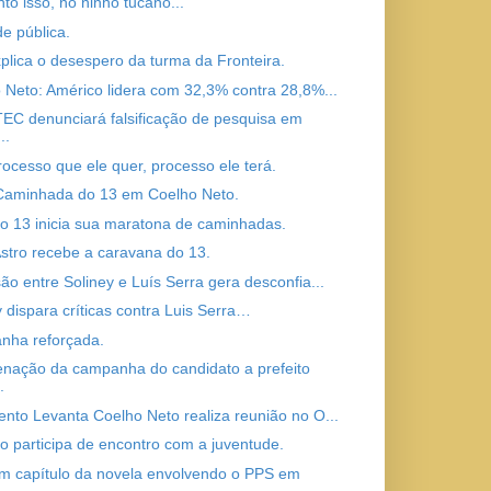
to isso, no ninho tucano...
de pública.
xplica o desespero da turma da Fronteira.
 Neto: Américo lidera com 32,3% contra 28,8%...
C denunciará falsificação de pesquisa em
..
rocesso que ele quer, processo ele terá.
 Caminhada do 13 em Coelho Neto.
o 13 inicia sua maratona de caminhadas.
stro recebe a caravana do 13.
ão entre Soliney e Luís Serra gera desconfia...
y dispara críticas contra Luis Serra…
ha reforçada.
nação da campanha do candidato a prefeito
.
nto Levanta Coelho Neto realiza reunião no O...
o participa de encontro com a juventude.
m capítulo da novela envolvendo o PPS em
..