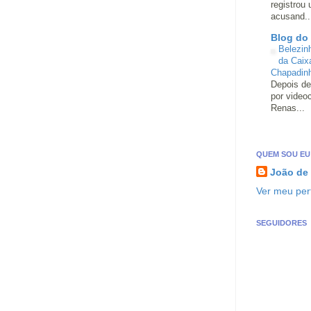
registrou
acusand..
Blog do
Belezin
da Caix
Chapadin
Depois de
por video
Renas...
QUEM SOU EU
João de
Ver meu perf
SEGUIDORES