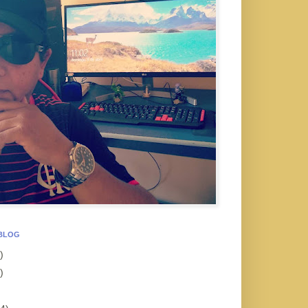
 BLOG
)
)