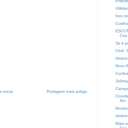
Enquan
Utilida
Isso e
Coelho
ESCUTE
Coe.
Se é p
Click:
Améric
Novo A
Confus
Soline
Campan
 inicial
Postagem mais antiga
Coorde
Am..
Movime
Améric
Mais u
Coe.