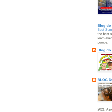
Blog do
Best Su
the best s
learn eve
pumps.
Blog do
BLOG D
2021. A j