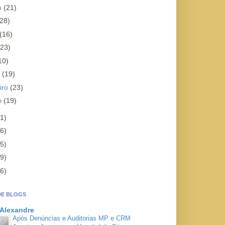
o
(21)
(28)
(16)
(23)
10)
o
(19)
iro
(23)
ro
(19)
1)
6)
5)
9)
6)
DE BLOGS
 Alexandre
Após Denúncias e Auditorias MP e CRM