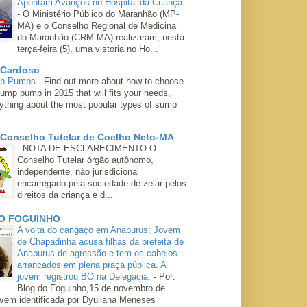
Apontam Avanços no Hospital da Criança
-
O Ministério Público do Maranhão (MP-
MA) e o Conselho Regional de Medicina
do Maranhão (CRM-MA) realizaram, nesta
terça-feira (5), uma vistoria no Ho...
 Cardoso
mp Pumps
-
Find out more about how to choose
ump pump in 2015 that will fits your needs,
rything about the most popular types of sump
 Conselho Tutelar de Coelho Neto-MA
-
NOTA DE ESCLARECIMENTO O
Conselho Tutelar órgão autônomo,
independente, não jurisdicional
encarregado pela sociedade de zelar pelos
direitos da criança e d...
O FOGUINHO
A volta do cangaço em Anapurus: Jovem
de Chapadinha acusa filhas da prefeita de
Anapurus de agressão e tem os cabelos
arrancados em plena praça pública. A
jovem registrou BO na Delegacia.
-
Por:
Blog do Foguinho,15 de novembro de
ovem identificada por Dyuliana Meneses