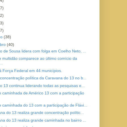
4)
7)
2)
3)
7)
ro
(38)
bro
(40)
o de Sousa lidera com folga em Coelho Neto, ...
 multidão comparece ao último comício da
..
á Força Federal em 44 municípios.
concentração política da Caravana do 13 no b...
o 13 continua liderando todas as pesquisas e...
 caminhada de Américo 13 com a participação
 caminhada do 13 com a participação de Flávi...
na do 13 realiza grande concentração polític...
na do 13 realiza grande caminhada no bairro ...