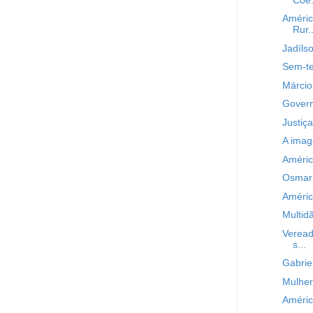
Améric
Rur..
Jadíls
Sem-te
Márcio
Govern
Justiça
A imag
Améric
Osmar 
Améric
Multid
Veread
s...
Gabrie
Mulher
Américo