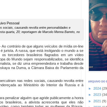
 sociais, causando revolta entre personalidades e
esta quarta, 20; reportagem de Marcelo Menna Barreto, no
- Ao contrário de que alguns veículos de mídia on-line
 jurista. A russa, que está instigando o mundo a se
 os torcedores brasileiros flagrados em um vídeo
pa do Mundo sejam responsabilizados, se identifica
ornalista, se diz uma empreendedora e trabalha desde
nskaya na Duma, a Câmara Baixa do Parlamento da
rcutiram nas redes sociais, causando revolta entre
ARQUIVO DO
endereçada ao Ministério do Interior da Russia e à
►
2024
(29
►
2023
(34
para penalizar alguém que agride publicamente a honra
►
2021
(9)
 brasileiros, a ativista acrescenta que eles não
 vídeo, como também todas as mulheres da Rússia.