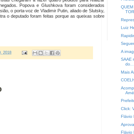
 negados. Popova e Glushkova foram considerados
QUEM 
ão, o porta-voz de Vladimir Putin, aliado de Slutsky,
TOR
ra o deputado foram feitas porque as queixas sobre
Repres
Luiz H
Rapidi
Seguem
A imag
0, 2018
SAAE r
do...
Mais A
COELHO
o
Acompa
Amér
Prefeit
Click: 
Flávio
Aprova
Flávio