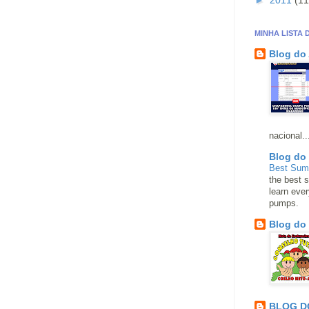
►
2011
(11
MINHA LISTA 
Blog do
nacional..
Blog do
Best Su
the best s
learn eve
pumps.
Blog do
BLOG D