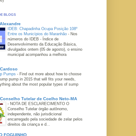
6)
DE BLOGS
 Alexandre
IDEB: Chapadinha Ocupa Posição 108º
Entre os Municípios do Maranhão
-
Nos
números do IDEB - Índice de
Desenvolvimento da Educação Básica,
divulgados ontem (05 de agosto), o ensino
municipal acompanhou a melhora
.
 Cardoso
mp Pumps
-
Find out more about how to choose
ump pump in 2015 that will fits your needs,
rything about the most popular types of sump
 Conselho Tutelar de Coelho Neto-MA
-
NOTA DE ESCLARECIMENTO O
Conselho Tutelar órgão autônomo,
independente, não jurisdicional
encarregado pela sociedade de zelar pelos
direitos da criança e d...
O FOGUINHO