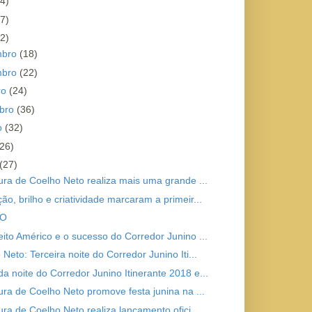
4)
7)
2)
mbro
(18)
mbro
(22)
ro
(24)
bro
(36)
o
(32)
(26)
(27)
tura de Coelho Neto realiza mais uma grande ...
ão, brilho e criatividade marcaram a primeir...
.O
eito Américo e o sucesso do Corredor Junino ...
Neto: Terceira noite do Corredor Junino Iti...
a noite do Corredor Junino Itinerante 2018 e...
tura de Coelho Neto promove festa junina na ...
ura de Coelho Neto realiza lançamento ofici...