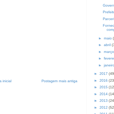
Govern
Prefei
Parcer
Fornec
comp
►
maio
►
abril
(
►
març
►
fevere
►
janei
►
2017
(49
►
2016
(23
 inicial
Postagem mais antiga
►
2015
(12
►
2014
(14
►
2013
(24
►
2012
(52