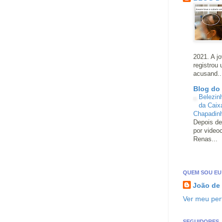
2021. A j
registrou
acusand..
Blog do
Belezin
da Caix
Chapadin
Depois de
por video
Renas...
QUEM SOU EU
João de
Ver meu perf
SEGUIDORES