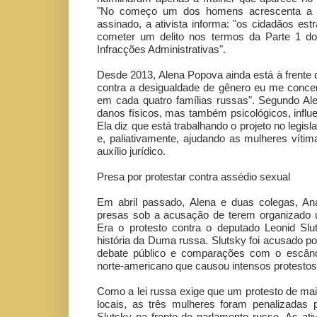
"No começo um dos homens acrescenta a pa
assinado, a ativista informa: "os cidadãos es
cometer um delito nos termos da Parte 1 d
Infracções Administrativas".
Desde 2013, Alena Popova ainda está à frente d
contra a desigualdade de gênero eu me conce
em cada quatro famílias russas". Segundo Ale
danos físicos, mas também psicológicos, influ
Ela diz que está trabalhando o projeto no legisla
e, paliativamente, ajudando as mulheres víti
auxílio jurídico.
Presa por protestar contra assédio sexual
Em abril passado, Alena e duas colegas, An
presas sob a acusação de terem organizado
Era o protesto contra o deputado Leonid Sl
história da Duma russa. Slutsky foi acusado p
debate público e comparações com o escânda
norte-americano que causou intensos protestos
Como a lei russa exige que um protesto de mai
locais, as três mulheres foram penalizadas
Slutsky na frente do parlamento russo. As ati