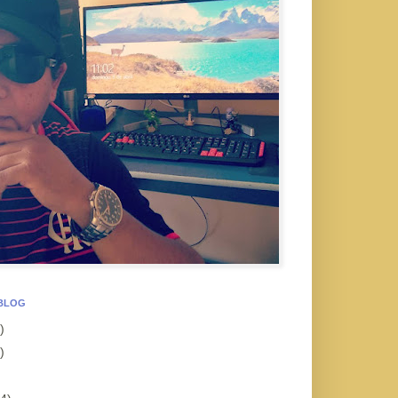
 BLOG
)
)