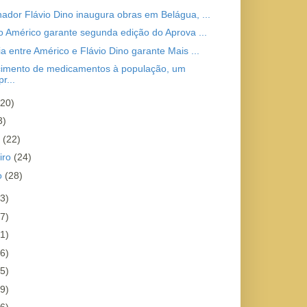
ador Flávio Dino inaugura obras em Belágua, ...
to Américo garante segunda edição do Aprova ...
ia entre Américo e Flávio Dino garante Mais ...
imento de medicamentos à população, um
r...
(20)
3)
o
(22)
iro
(24)
ro
(28)
3)
7)
1)
6)
5)
9)