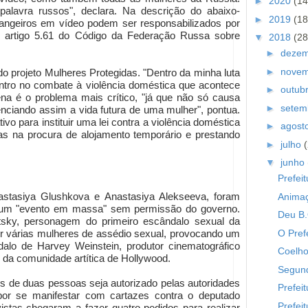
►
2020
(14
lavra russos", declara. Na descrição do abaixo-
►
2019
(18
trangeiros em vídeo podem ser responsabilizados por
o artigo 5.61 do Código da Federação Russa sobre
▼
2018
(28
►
deze
►
nove
o projeto Mulheres Protegidas. "Dentro da minha luta
ntro no combate à violência doméstica que acontece
►
outub
na é o problema mais crítico, "já que não só causa
►
setem
enciando assim a vida futura de uma mulher", pontua.
tivo para instituir uma lei contra a violência doméstica
►
agost
mas na procura de alojamento temporário e prestando
►
julho
▼
junho
Prefei
astasiya Glushkova e Anastasiya Alekseeva, foram
Animaç
 um "evento em massa" sem permissão do governo.
Deu B
utsky, personagem do primeiro escândalo sexual da
O Pref
or várias mulheres de assédio sexual, provocando um
lo de Harvey Weinstein, produtor cinematográfico
Coelho 
 da comunidade artítica de Hollywood.
Segund
s de duas pessoas seja autorizado pelas autoridades
Prefei
 por se manifestar com cartazes contra o deputado
Prefeit
vistas chegaram a fazer quatro pedidos para realizar