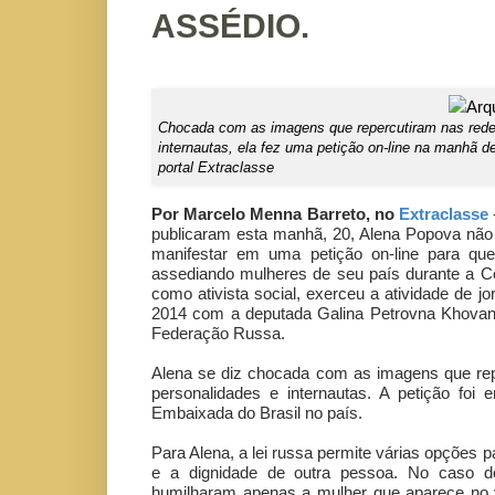
ASSÉDIO.
Chocada com as imagens que repercutiram nas redes
internautas, ela fez uma petição on-line na manhã d
portal Extraclasse
Por Marcelo Menna Barreto, no
Extraclasse
publicaram esta manhã, 20, Alena Popova não é
manifestar em uma petição on-line para que
assediando mulheres de seu país durante a Co
como ativista social, exerceu a atividade de j
2014 com a deputada Galina Petrovna Khova
Federação Russa.
Alena se diz chocada com as imagens que repe
personalidades e internautas. A petição foi 
Embaixada do Brasil no país.
Para Alena, a lei russa permite várias opções 
e a dignidade de outra pessoa. No caso dos
humilharam apenas a mulher que aparece no