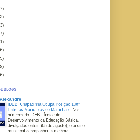
7)
2)
3)
7)
1)
6)
5)
9)
6)
DE BLOGS
 Alexandre
IDEB: Chapadinha Ocupa Posição 108º
Entre os Municípios do Maranhão
-
Nos
números do IDEB - Índice de
Desenvolvimento da Educação Básica,
divulgados ontem (05 de agosto), o ensino
municipal acompanhou a melhora
.