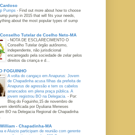
 Cardoso
mp Pumps
-
Find out more about how to choose
ump pump in 2015 that will fits your needs,
rything about the most popular types of sump
 Conselho Tutelar de Coelho Neto-MA
-
NOTA DE ESCLARECIMENTO O
Conselho Tutelar órgão autônomo,
independente, não jurisdicional
encarregado pela sociedade de zelar pelos
direitos da criança e d...
O FOGUINHO
A volta do cangaço em Anapurus: Jovem
de Chapadinha acusa filhas da prefeita de
Anapurus de agressão e tem os cabelos
arrancados em plena praça pública. A
jovem registrou BO na Delegacia.
-
Por:
Blog do Foguinho,15 de novembro de
ovem identificada por Dyuliana Meneses
 um BO na Delegacia Regional de Chapadinha
.
 William - Chapadinha-MA
ha e Aluizio participam de reunião com gerente