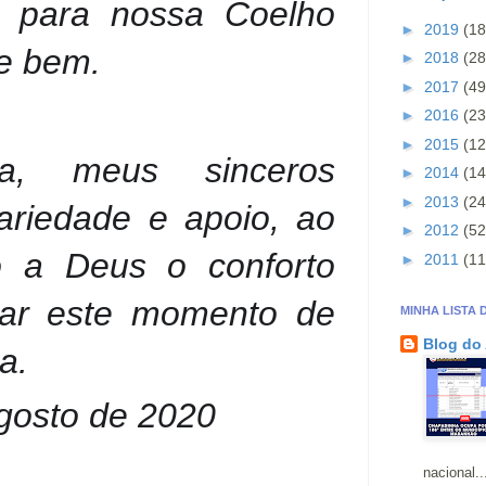
u para nossa Coelho
►
2019
(18
e bem.
►
2018
(28
►
2017
(49
►
2016
(23
►
2015
(12
da, meus sinceros
►
2014
(14
►
2013
(24
ariedade e apoio, ao
►
2012
(52
 a Deus o conforto
►
2011
(11
erar este mome
nto de
MINHA LISTA 
Blog do
a.
gosto de 2020
nacional..