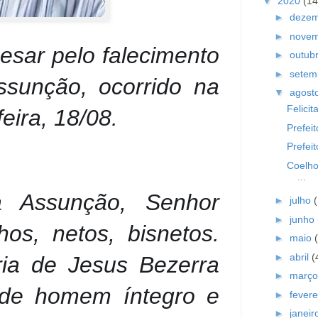
▼
2020
(14
►
deze
►
nove
esar pelo falecimento
►
outub
►
setem
sunção, ocorrido na
▼
agost
Felici
eira, 18/08.
Prefei
Prefeit
Coelho
...
ia Assunção, Senhor
►
julho
►
junho
hos, netos, bisnetos.
►
maio
►
abril
(
ia de Jesus Bezerra
►
març
de homem íntegro e
►
fevere
►
janei