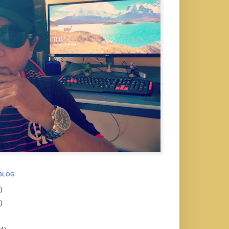
 BLOG
)
)