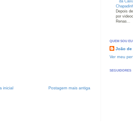
da Caix
Chapadin
Depois de
por video
Renas...
QUEM SOU EU
João de
Ver meu perf
SEGUIDORES
 inicial
Postagem mais antiga