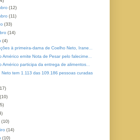
4)
mbro
(12)
mbro
(11)
ro
(33)
bro
(14)
o
(4)
tações à primeira-dama de Coelho Neto, Irane...
to Américo emite Nota de Pesar pelo falecime...
o Américo participa da entrega de alimentos...
 Neto tem 1.113 das 109.186 pessoas curadas
(17)
(10)
(5)
4)
o
(10)
iro
(14)
ro
(10)