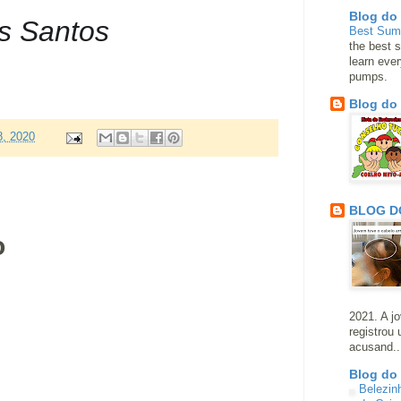
Blog do
s Santos
Best Su
the best s
learn eve
pumps.
Blog do
8, 2020
BLOG D
o
2021. A j
registrou
acusand..
Blog do
Belezin