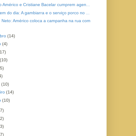
to Américo e Cristiane Bacelar cumprem agen...
em do dia: A gambiarra e o serviço porco no ...
 Neto: Américo coloca a campanha na rua com
bro
(14)
o
(4)
(17)
(10)
(5)
4)
o
(10)
iro
(14)
ro
(10)
7)
2)
3)
7)