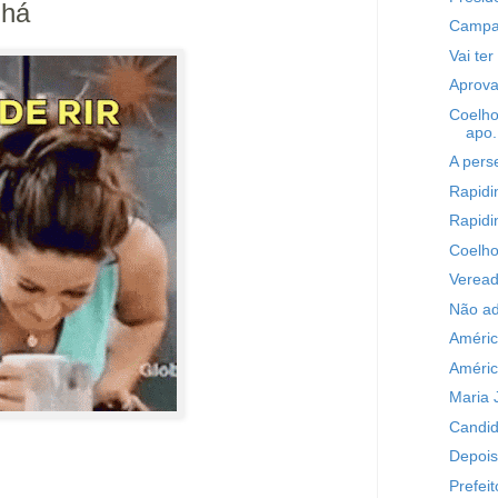
 há
Campan
Vai te
Aprova
Coelho
apo.
A pers
Rapidi
Rapidi
Coelho
Veread
Não ad
Américo
Américo
Maria 
Candid
Depois
Prefei