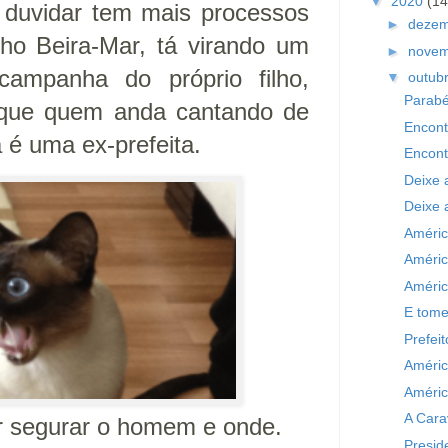
▼
2020
(14
 duvidar tem mais processos
►
deze
ho Beira-Mar, tá virando um
►
nove
campanha do próprio filho,
▼
outub
Parabé
 que quem anda cantando de
Encont
 é uma ex-prefeita.
Encont
Deixe a
Deixe a
Améric
Améric
Améric
E tome
Prefei
Améric
Améric
A Cara
r segurar o homem e onde.
Presid