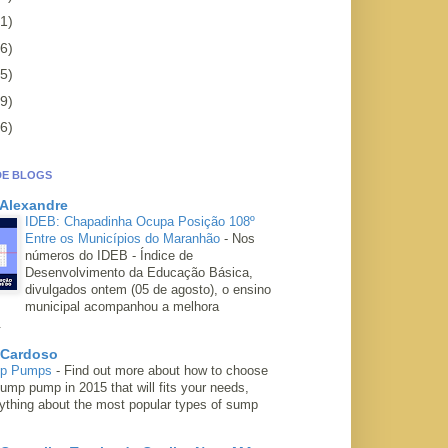
1)
6)
5)
9)
6)
DE BLOGS
 Alexandre
IDEB: Chapadinha Ocupa Posição 108º
Entre os Municípios do Maranhão
-
Nos
números do IDEB - Índice de
Desenvolvimento da Educação Básica,
divulgados ontem (05 de agosto), o ensino
municipal acompanhou a melhora
.
 Cardoso
mp Pumps
-
Find out more about how to choose
ump pump in 2015 that will fits your needs,
rything about the most popular types of sump