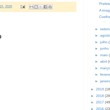
Prefei
 15, 2020
A imag
Coelho
...
►
setem
o
►
agost
►
julho
►
junho
►
maio
►
abril
(
►
març
►
fevere
►
janei
►
2019
(18
►
2018
(28
►
2017
(49
►
2016
(23