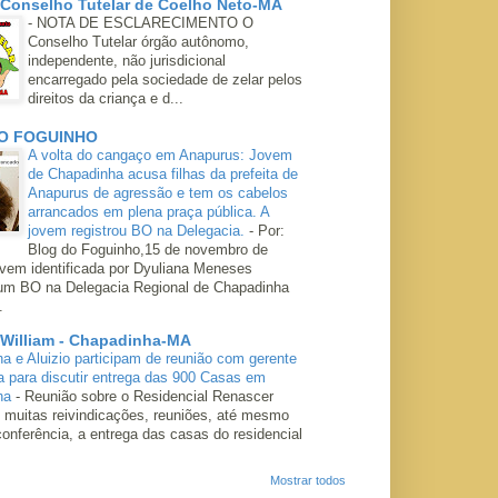
 Conselho Tutelar de Coelho Neto-MA
-
NOTA DE ESCLARECIMENTO O
Conselho Tutelar órgão autônomo,
independente, não jurisdicional
encarregado pela sociedade de zelar pelos
direitos da criança e d...
O FOGUINHO
A volta do cangaço em Anapurus: Jovem
de Chapadinha acusa filhas da prefeita de
Anapurus de agressão e tem os cabelos
arrancados em plena praça pública. A
jovem registrou BO na Delegacia.
-
Por:
Blog do Foguinho,15 de novembro de
ovem identificada por Dyuliana Meneses
 um BO na Delegacia Regional de Chapadinha
.
 William - Chapadinha-MA
ha e Aluizio participam de reunião com gerente
a para discutir entrega das 900 Casas em
ha
-
Reunião sobre o Residencial Renascer
 muitas reivindicações, reuniões, até mesmo
conferência, a entrega das casas do residencial
Mostrar todos