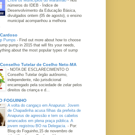
Entre os Municípios do Maranhão
-
Nos
números do IDEB - Índice de
Desenvolvimento da Educação Básica,
divulgados ontem (05 de agosto), o ensino
municipal acompanhou a melhora
.
 Cardoso
mp Pumps
-
Find out more about how to choose
ump pump in 2015 that will fits your needs,
rything about the most popular types of sump
 Conselho Tutelar de Coelho Neto-MA
-
NOTA DE ESCLARECIMENTO O
Conselho Tutelar órgão autônomo,
independente, não jurisdicional
encarregado pela sociedade de zelar pelos
direitos da criança e d...
O FOGUINHO
A volta do cangaço em Anapurus: Jovem
de Chapadinha acusa filhas da prefeita de
Anapurus de agressão e tem os cabelos
arrancados em plena praça pública. A
jovem registrou BO na Delegacia.
-
Por:
Blog do Foguinho,15 de novembro de