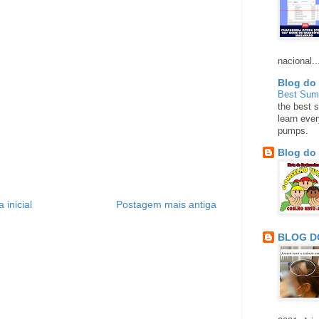
nacional..
Blog do
Best Su
the best s
learn eve
pumps.
Blog do
 inicial
Postagem mais antiga
BLOG D