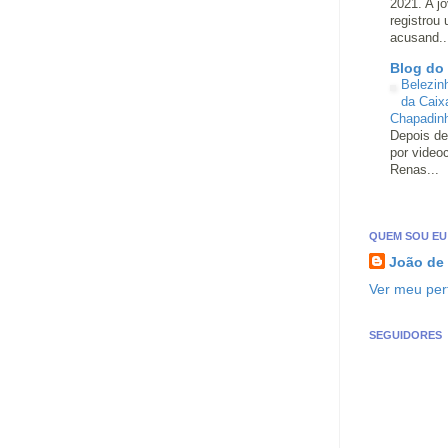
2021. A j
registrou
acusand..
Blog do
Belezin
da Caix
Chapadin
Depois de
por video
Renas...
QUEM SOU EU
João de
Ver meu perf
SEGUIDORES