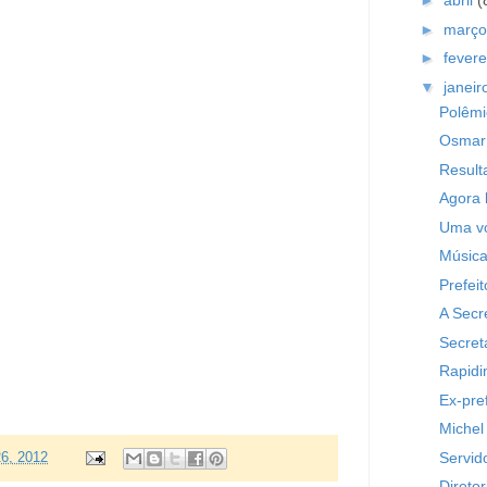
►
abril
(
►
març
►
fevere
▼
janei
Polêmi
Osmar 
Result
Agora 
Uma vo
Música
Prefei
A Secr
Secret
Rapidi
Ex-pre
Michel 
Servid
 26, 2012
Direto