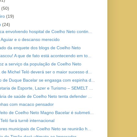
81)
o
(50)
iro
(19)
ro
(24)
ca envolvendo hospital de Coelho Neto contin...
Aguiar e o descanso merecido
ado da enquete dos blogs de Coelho Neto
lascou! A que de fato está acontecendo em to...
z a serviço da população de Coelho Neto
 de Michel Teló deverá ser o maior sucesso d...
to de Duque Bacelar se engasga com espinha d...
etaria de Esporte, Lazer e Turismo – SEMELT ...
ária de saúde de Coelho Neto tenta defender ...
nhas com macaco pensador
feito de Coelho Neto Magno Bacelar é submeti...
Teló fará turnê internacional
ores municipais de Coelho Neto se reunirão h...
ria do Timão dará ultimato ao Imperador