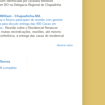
ovem identificada por Dyuliana Meneses
 um BO na Delegacia Regional de Chapadinha
.
 William - Chapadinha-MA
ha e Aluizio participam de reunião com gerente
a para discutir entrega das 900 Casas em
ha
-
Reunião sobre o Residencial Renascer
 muitas reivindicações, reuniões, até mesmo
conferência, a entrega das casas do residencial
Mostrar todos
 Sousa
il completo