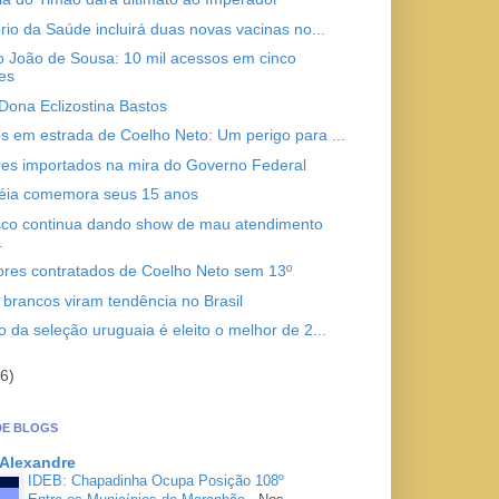
ério da Saúde incluirá duas novas vacinas no...
o João de Sousa: 10 mil acessos em cinco
es
Dona Eclizostina Bastos
s em estrada de Coelho Neto: Um perigo para ...
res importados na mira do Governo Federal
léia comemora seus 15 anos
co continua dando show de mau atendimento
.
ores contratados de Coelho Neto sem 13º
 brancos viram tendência no Brasil
o da seleção uruguaia é eleito o melhor de 2...
6)
DE BLOGS
 Alexandre
IDEB: Chapadinha Ocupa Posição 108º