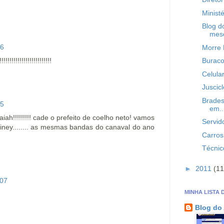
Minist
Blog d
mes
36
Morre 
!!!!!!!!!!!!!!!!!!!!
Buraco
Celula
Juscic
Brades
05
em..
iah!!!!!!!!! cade o prefeito de coelho neto! vamos
Servid
liney........ as mesmas bandas do canaval do ano
Carros
Técnic
►
2011
(11
:07
MINHA LISTA 
Blog do