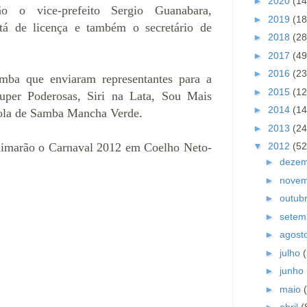
►
2020
(14
ião o
vice-prefeito Sergio Guanabara,
►
2019
(18
stá de licença e também o secretário de
►
2018
(28
►
2017
(49
►
2016
(23
mba que enviaram representantes para a
►
2015
(12
uper Poderosas, Siri na Lata, Sou Mais
►
2014
(14
cola de Samba Mancha Verde.
►
2013
(24
▼
2012
(52
nimarão o Carnaval 2012 em Coelho Neto-
►
deze
►
nove
►
outub
►
setem
►
agost
►
julho
►
junho
►
maio