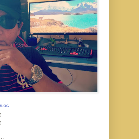
 BLOG
)
)