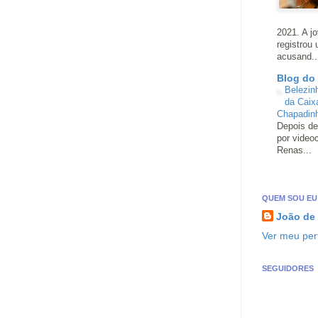
2021. A j
registrou
acusand..
Blog do
Belezin
da Caix
Chapadin
Depois de
por video
Renas...
QUEM SOU EU
João de
Ver meu perf
SEGUIDORES