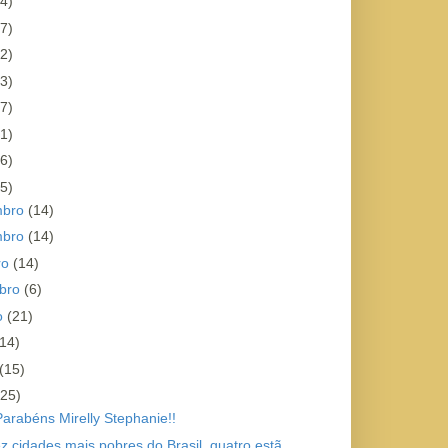
4)
7)
2)
3)
7)
1)
6)
5)
mbro
(14)
mbro
(14)
ro
(14)
bro
(6)
o
(21)
(14)
(15)
(25)
Parabéns Mirelly Stephanie!!
z cidades mais pobres do Brasil, quatro estã...