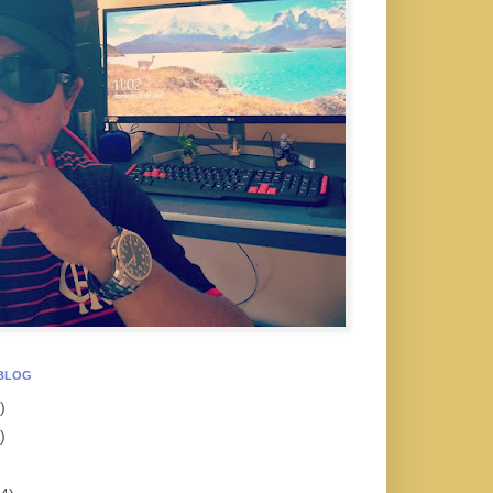
 BLOG
)
)