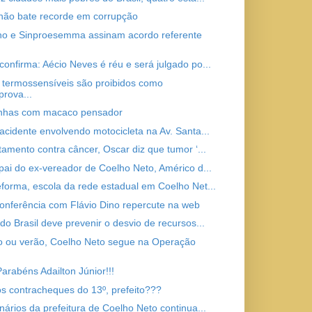
ão bate recorde em corrupção
o e Sinproesemma assinam acordo referente
onfirma: Aécio Neves é réu e será julgado po...
 termossensíveis são proibidos como
rova...
nhas com macaco pensador
acidente envolvendo motocicleta na Av. Santa...
tamento contra câncer, Oscar diz que tumor ‘...
pai do ex-vereador de Coelho Neto, Américo d...
forma, escola da rede estadual em Coelho Net...
onferência com Flávio Dino repercute na web
do Brasil deve prevenir o desvio de recursos...
o ou verão, Coelho Neto segue na Operação
.
Parabéns Adailton Júnior!!!
s contracheques do 13º, prefeito???
nários da prefeitura de Coelho Neto continua...