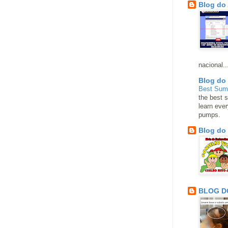
Blog do
nacional..
Blog do
Best Su
the best s
learn eve
pumps.
Blog do
BLOG D