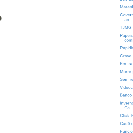
Maranh
Govern
o
ao...
TJMG c
Papeis
comp
Rapidi
Grave 
Em tra
Morre 
Sem re
Videoc
Banco 
Invern
Ca..
Click: 
Cadê o
Funcio