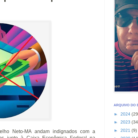
ARQUIVO DO
►
2024
(29
►
2023
(34
►
2021
(9)
Coelho Neto-MA andam indignados com a
mos junto à Caixa Econômica Federal na