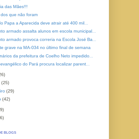
Dia das Mães!!!
a dos que não foram
do Papa a Aparecida deve atrair até 400 mil...
to armado assalta alunos em escola municipal...
to armado provoca correria na Escola José Ba...
te grave na MA-034 no último final de semana
nários da prefeitura de Coelho Neto impedido...
evangélico do Pará procura localizar parent...
26)
o
(25)
iro
(29)
ro
(42)
9)
6)
DE BLOGS