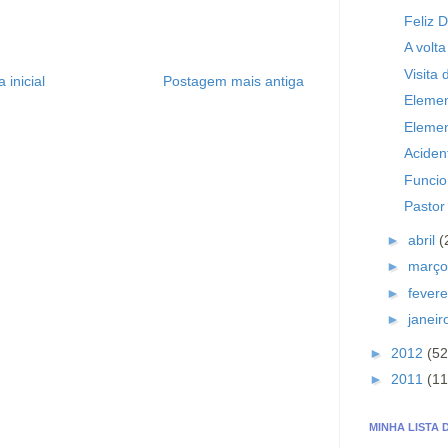
Feliz 
A volt
Visita 
 inicial
Postagem mais antiga
Elemen
Elemen
Aciden
Funcio
Pastor 
►
abril
(
►
març
►
fevere
►
janei
►
2012
(52
►
2011
(11
MINHA LISTA 