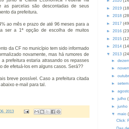
►
2020
(14
e as parcelas são descontadas de seus
►
2019
(18
ento da prefeitura.
►
2018
(28
►
2017
(49
84% ao mês e prazo de até 96 meses para a
a ser a 1ª opção de escolha de muitos
►
2016
(23
►
2015
(12
►
2014
(14
nto da CF no município tem sido informado
▼
2013
(24
ormalizado novamente, mas há rumores de
 a prefeitura estaria atrasando os repasses
►
deze
o de efetuá-los em alguns casos. Será??
►
nove
►
outub
is breve possível. C
aso
a prefeitura citada
►
setem
abaixo e-mail para tal.
►
agost
►
julho
►
junho
06, 2013
▼
maio
Click: 
Das de