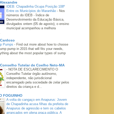
 Alexandre
IDEB: Chapadinha Ocupa Posição 108º
Entre os Municípios do Maranhão
-
Nos
números do IDEB - Índice de
Desenvolvimento da Educação Básica,
divulgados ontem (05 de agosto), o ensino
municipal acompanhou a melhora
.
 Cardoso
mp Pumps
-
Find out more about how to choose
ump pump in 2015 that will fits your needs,
rything about the most popular types of sump
 Conselho Tutelar de Coelho Neto-MA
-
NOTA DE ESCLARECIMENTO O
Conselho Tutelar órgão autônomo,
independente, não jurisdicional
encarregado pela sociedade de zelar pelos
direitos da criança e d...
O FOGUINHO
A volta do cangaço em Anapurus: Jovem
de Chapadinha acusa filhas da prefeita de
Anapurus de agressão e tem os cabelos
arrancados em plena praça pública. A