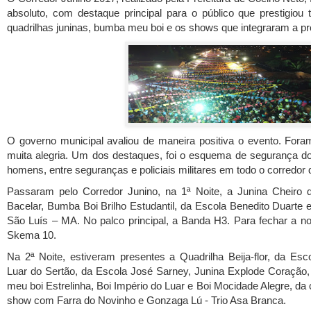
absoluto, com destaque principal para o público que prestigiou
quadrilhas juninas, bumba meu boi e os shows que integraram a p
O governo municipal avaliou de maneira positiva o evento. Foram
muita alegria. Um dos destaques, foi o esquema de segurança d
homens, entre seguranças e policiais militares em todo o corredor d
Passaram pelo Corredor Junino, na 1ª Noite, a Junina Cheiro
Bacelar, Bumba Boi Brilho Estudantil, da Escola Benedito Duarte 
São Luís – MA. No palco principal, a Banda H3. Para fechar a no
Skema 10.
Na 2ª Noite, estiveram presentes a Quadrilha Beija-flor, da Esc
Luar do Sertão, da Escola José Sarney, Junina Explode Coraçã
meu boi Estrelinha, Boi Império do Luar e Boi Mocidade Alegre, da 
show com Farra do Novinho e Gonzaga Lú - Trio Asa Branca.