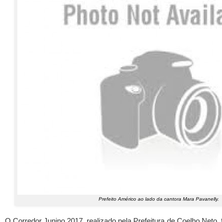
Prefeito Américo ao lado da cantora Mara Pavanelly.
O Corredor Junino 2017, realizado pela Prefeitura de Coelho Neto