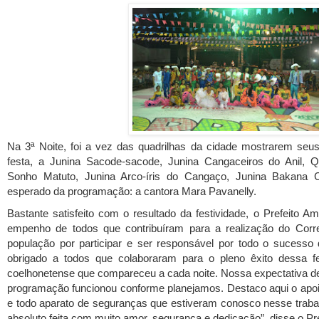
Na 3ª Noite, foi a vez das quadrilhas da cidade mostrarem seus
festa, a Junina Sacode-sacode, Junina Cangaceiros do Anil, Q
Sonho Matuto, Junina Arco-íris do Cangaço, Junina Bakana 
esperado da programação: a cantora Mara Pavanelly.
Bastante satisfeito com o resultado da festividade, o Prefeito 
empenho de todos que contribuíram para a realização do Corr
população por participar e ser responsável por todo o sucesso
obrigado a todos que colaboraram para o pleno êxito dessa f
coelhonetense que compareceu a cada noite. Nossa expectativa de 
programação funcionou conforme planejamos. Destaco aqui o apoio 
e todo aparato de seguranças que estiveram conosco nesse trab
absoluto feita com muito amor, segurança e dedicação”, disse o Pre