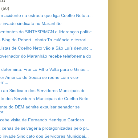
81)
o
(50)
m acidente na estrada que liga Coelho Neto a...
to invade sindicato no Maranhão
entantes do SINTASP/MCN e lideranças polític...
 Blog do Robert Lobato:Truculência e terrori...
alistas de Coelho Neto vão a São Luís denunc...
overnador do Maranhão recebe telefonema do
 determina: Franco Filho Volta para o Ginás...
or Américo de Sousa se reúne com vice-
rn...
o ao Sindicato dos Servidores Municipais de ...
ato dos Servidores Municipais de Coelho Neto...
ente do DEM admite expulsar senador se
r...
ecebe visita de Fernando Henrique Cardoso
s cenas de selvageria protagonizadas pelo pr...
o invade Sindicato dos Servidores Municipai...