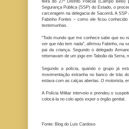
feira do 27º Distrito Policial (Campo Bel
Segurança Pública (SSP) do Estado, o procedi
carceragem na delegacia de Sacomã. A SSP af
Fabinho Fontes – como ele ficou conhecid
testemunhas.
“Todo mundo que me conhece sabe que eu não
ver que não tem nada”, afirmou Fabinho, na se
pai da criança. Segundo o delegado Armand
retornavam de um jogo em Taboão da Serra, n
Segundo a polícia, quando o grupo já e
movimentação estranha no banco de trás do
estava com as calças abertas. O motorista, ent
A Polícia Militar interveio e prendeu o susp
colocá-la no colo após expor o órgão genital.
Fonte: Blog do Luís Cardoso