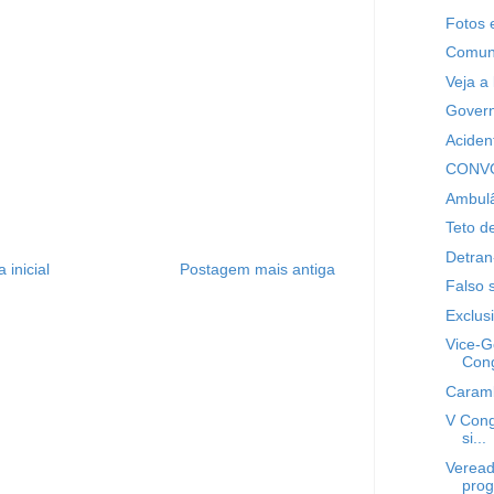
Fotos 
Comuni
Veja a 
Govern
Aciden
CONVO
Ambulâ
Teto d
Detran-
 inicial
Postagem mais antiga
Falso s
Exclusi
Vice-G
Cong
Caram
V Con
si...
Veread
prog