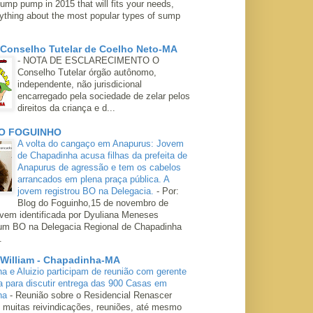
ump pump in 2015 that will fits your needs,
rything about the most popular types of sump
 Conselho Tutelar de Coelho Neto-MA
-
NOTA DE ESCLARECIMENTO O
Conselho Tutelar órgão autônomo,
independente, não jurisdicional
encarregado pela sociedade de zelar pelos
direitos da criança e d...
O FOGUINHO
A volta do cangaço em Anapurus: Jovem
de Chapadinha acusa filhas da prefeita de
Anapurus de agressão e tem os cabelos
arrancados em plena praça pública. A
jovem registrou BO na Delegacia.
-
Por:
Blog do Foguinho,15 de novembro de
ovem identificada por Dyuliana Meneses
 um BO na Delegacia Regional de Chapadinha
.
 William - Chapadinha-MA
ha e Aluizio participam de reunião com gerente
a para discutir entrega das 900 Casas em
ha
-
Reunião sobre o Residencial Renascer
 muitas reivindicações, reuniões, até mesmo