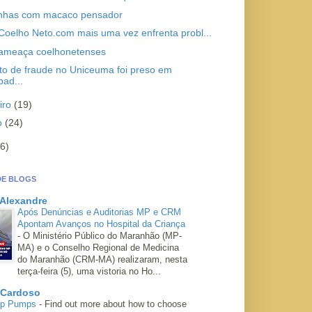
nhas com macaco pensador
 Coelho Neto.com mais uma vez enfrenta probl...
ameaça coelhonetenses
to de fraude no Uniceuma foi preso em
ad...
iro
(19)
ro
(24)
6)
DE BLOGS
 Alexandre
Após Denúncias e Auditorias MP e CRM
Apontam Avanços no Hospital da Criança
-
O Ministério Público do Maranhão (MP-
MA) e o Conselho Regional de Medicina
do Maranhão (CRM-MA) realizaram, nesta
terça-feira (5), uma vistoria no Ho...
 Cardoso
mp Pumps
-
Find out more about how to choose