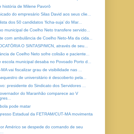
e história de Milene Pavorô
cado do empresário Silas David aos seus clie...
lista dos 50 candidatos ‘ficha-suja’ do Mar...
o municipal de Coelho Neto transfere servido...
te com ambulância de Coelho Neto-Ma da cida...
CATÓRIA O SINTASP/MCN, através de seu...
ncia de Coelho Neto sofre colisão e paciente...
e escola municipal desaba no Povoado Porto d...
MA vai fiscalizar grau de visibilidade nas ...
equestro de universitário é descoberto pela...
vo: presidente do Sindicato dos Servidores ...
overnador do Maranhão comparece ao V
res...
bola pode matar
gresso Estadual da FETRAM/CUT-MA movimenta
or Américo se despede do comando de seu
...