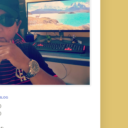
 BLOG
)
)