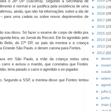
►
2020
(14
o) para o 26º DP (Sacomã). Segundo a Secretaria de
mento é normal e se justifica pela existência de uma
►
2019
(18
irmou, ainda, que não há informações sobre a ida de
►
2018
(28
o – para uma cadeia ou sobre novos depoimentos de
►
2017
(49
►
2016
(23
 sou disso. Só fazer o exame de corpo de delito pra
►
2015
(12
gunda-feira, ao Jornal da Record. Ele foi agredido pelo
►
2014
(14
o Belio, do 27º DP, os pais da menina e a criança
►
2013
(24
a Grande São Paulo, e deram carona para Fontes.
▼
2012
(52
►
deze
stava em São Paulo, a mãe da criança notou uma
 carro e avisou o marido, que constatou que Fontes
►
nove
ão, teria parado o carro e agredido o ex-jogador.
►
outub
►
setem
eito. Segundo a SSP, a menina disse que Fontes tentou
►
agost
►
julho
►
junho
►
maio