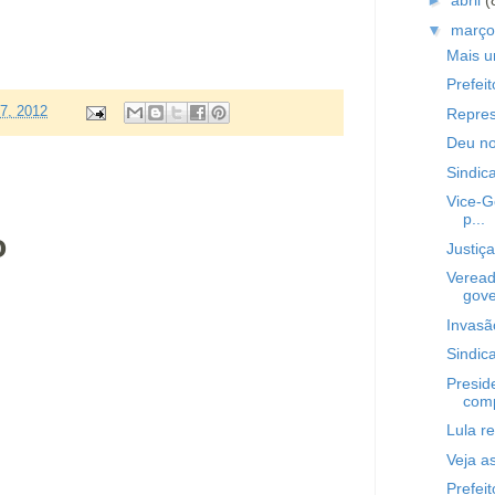
►
abril
(
▼
març
Mais u
Prefei
07, 2012
Repres
Deu no
Sindic
Vice-G
p...
o
Justiça
Veread
gove
Invasã
Sindic
Presid
comp
Lula r
Veja a
Prefeit