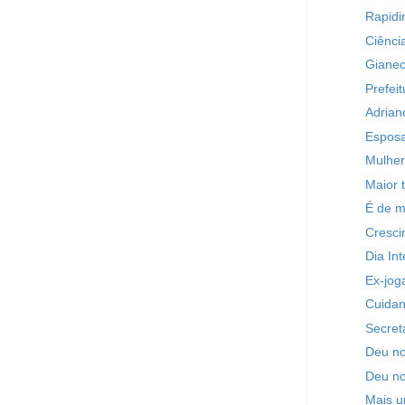
Rapidi
Ciênci
Gianec
Prefeit
Adrian
Esposa
Mulher
Maior 
É de m
Cresci
Dia In
Ex-jog
Cuidan
Secret
Deu no 
Deu no
Mais u