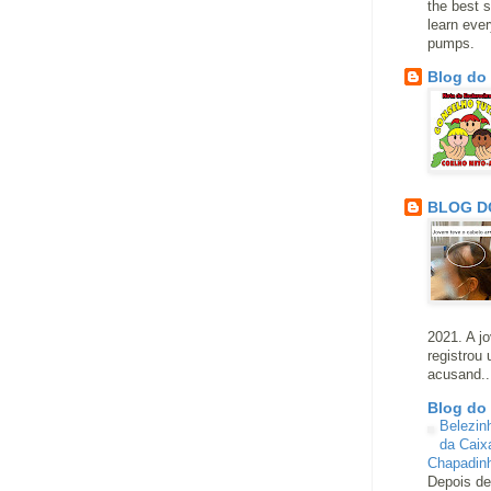
the best s
learn eve
pumps.
Blog do
BLOG D
2021. A j
registrou
acusand..
Blog do
Belezin
da Caix
Chapadin
Depois de