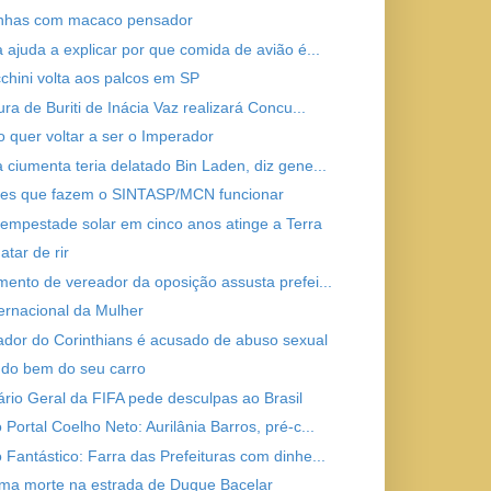
nhas com macaco pensador
a ajuda a explicar por que comida de avião é...
chini volta aos palcos em SP
ura de Buriti de Inácia Vaz realizará Concu...
o quer voltar a ser o Imperador
 ciumenta teria delatado Bin Laden, diz gene...
es que fazem o SINTASP/MCN funcionar
tempestade solar em cinco anos atinge a Terra
atar de rir
mento de vereador da oposição assusta prefei...
ternacional da Mulher
ador do Corinthians é acusado de abuso sexual
do bem do seu carro
ário Geral da FIFA pede desculpas ao Brasil
Portal Coelho Neto: Aurilânia Barros, pré-c...
 Fantástico: Farra das Prefeituras com dinhe...
ma morte na estrada de Duque Bacelar