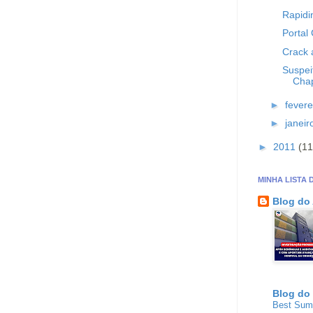
Rapidi
Portal
Crack 
Suspei
Chap
►
fevere
►
janei
►
2011
(11
MINHA LISTA 
Blog do
Blog do
Best Su