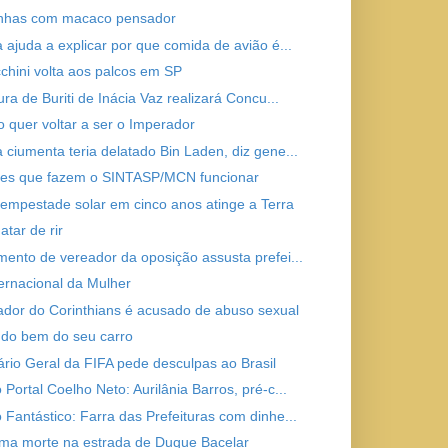
nhas com macaco pensador
a ajuda a explicar por que comida de avião é...
chini volta aos palcos em SP
ura de Buriti de Inácia Vaz realizará Concu...
o quer voltar a ser o Imperador
 ciumenta teria delatado Bin Laden, diz gene...
es que fazem o SINTASP/MCN funcionar
tempestade solar em cinco anos atinge a Terra
atar de rir
mento de vereador da oposição assusta prefei...
ternacional da Mulher
ador do Corinthians é acusado de abuso sexual
do bem do seu carro
ário Geral da FIFA pede desculpas ao Brasil
Portal Coelho Neto: Aurilânia Barros, pré-c...
 Fantástico: Farra das Prefeituras com dinhe...
ma morte na estrada de Duque Bacelar