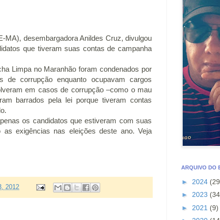
TRE-MA), desembargadora Anildes Cruz, divulgou
andidatos que tiveram suas contas de campanha
 Ficha Limpa no Maranhão foram condenados por
atos de corrupção enquanto ocupavam cargos
envolveram em casos de corrupção –como o mau
ram barrados pela lei porque tiveram contas
o.
á apenas os candidatos que estiveram com suas
o as exigências nas eleições deste ano. Veja
ARQUIVO DO
►
2024
(29
3, 2012
►
2023
(34
►
2021
(9)