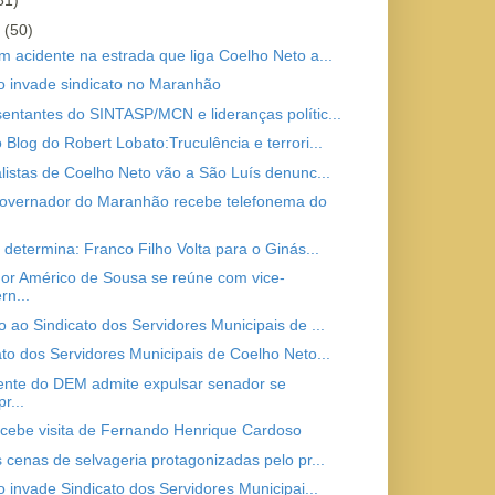
81)
o
(50)
m acidente na estrada que liga Coelho Neto a...
to invade sindicato no Maranhão
entantes do SINTASP/MCN e lideranças polític...
 Blog do Robert Lobato:Truculência e terrori...
alistas de Coelho Neto vão a São Luís denunc...
overnador do Maranhão recebe telefonema do
 determina: Franco Filho Volta para o Ginás...
or Américo de Sousa se reúne com vice-
rn...
o ao Sindicato dos Servidores Municipais de ...
ato dos Servidores Municipais de Coelho Neto...
ente do DEM admite expulsar senador se
r...
ecebe visita de Fernando Henrique Cardoso
s cenas de selvageria protagonizadas pelo pr...
o invade Sindicato dos Servidores Municipai...