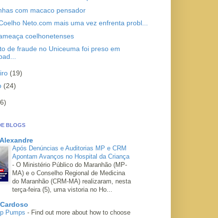
nhas com macaco pensador
 Coelho Neto.com mais uma vez enfrenta probl...
ameaça coelhonetenses
to de fraude no Uniceuma foi preso em
ad...
iro
(19)
ro
(24)
6)
DE BLOGS
 Alexandre
Após Denúncias e Auditorias MP e CRM
Apontam Avanços no Hospital da Criança
-
O Ministério Público do Maranhão (MP-
MA) e o Conselho Regional de Medicina
do Maranhão (CRM-MA) realizaram, nesta
terça-feira (5), uma vistoria no Ho...
 Cardoso
mp Pumps
-
Find out more about how to choose