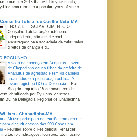
ump pump in 2015 that will fits your needs,
rything about the most popular types of sump
 Conselho Tutelar de Coelho Neto-MA
-
NOTA DE ESCLARECIMENTO O
Conselho Tutelar órgão autônomo,
independente, não jurisdicional
encarregado pela sociedade de zelar pelos
direitos da criança e d...
O FOGUINHO
A volta do cangaço em Anapurus: Jovem
de Chapadinha acusa filhas da prefeita de
Anapurus de agressão e tem os cabelos
arrancados em plena praça pública. A
jovem registrou BO na Delegacia.
-
Por:
Blog do Foguinho,15 de novembro de
ovem identificada por Dyuliana Meneses
 um BO na Delegacia Regional de Chapadinha
.
 William - Chapadinha-MA
ha e Aluizio participam de reunião com gerente
a para discutir entrega das 900 Casas em
ha
-
Reunião sobre o Residencial Renascer
 muitas reivindicações, reuniões, até mesmo