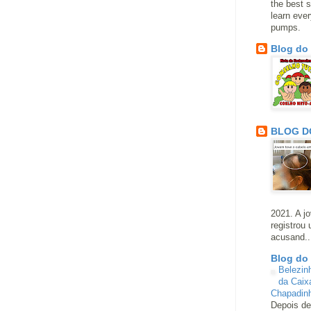
the best s
learn eve
pumps.
Blog do
BLOG D
2021. A j
registrou
acusand..
Blog do
Belezin
da Caix
Chapadin
Depois de