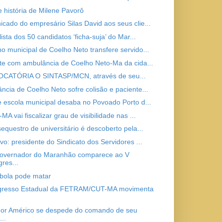
e história de Milene Pavorô
cado do empresário Silas David aos seus clie...
lista dos 50 candidatos ‘ficha-suja’ do Mar...
o municipal de Coelho Neto transfere servido...
te com ambulância de Coelho Neto-Ma da cida...
CATÓRIA O SINTASP/MCN, através de seu...
ncia de Coelho Neto sofre colisão e paciente...
e escola municipal desaba no Povoado Porto d...
MA vai fiscalizar grau de visibilidade nas ...
equestro de universitário é descoberto pela...
vo: presidente do Sindicato dos Servidores ...
overnador do Maranhão comparece ao V
res...
bola pode matar
gresso Estadual da FETRAM/CUT-MA movimenta
or Américo se despede do comando de seu
...