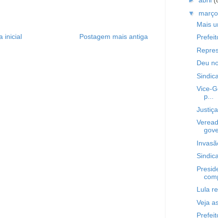
►
abril
(
▼
març
Mais u
 inicial
Postagem mais antiga
Prefei
Repres
Deu no
Sindic
Vice-G
p...
Justiça
Veread
gove
Invasã
Sindic
Presid
comp
Lula r
Veja a
Prefeit