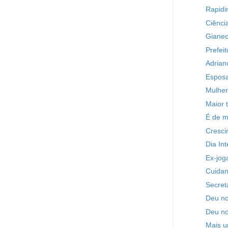
Rapidi
Ciênci
Gianec
Prefeit
Adrian
Esposa
Mulher
Maior 
É de m
Cresci
Dia In
Ex-jog
Cuidan
Secret
Deu no 
Deu no
Mais u