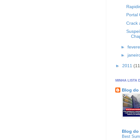
Rapidi
Portal
Crack 
Suspei
Chap
►
fevere
►
janei
►
2011
(11
MINHA LISTA 
Blog do
Blog do
Best Su