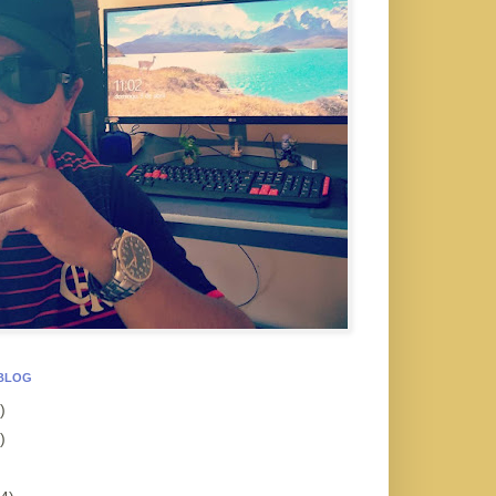
 BLOG
)
)