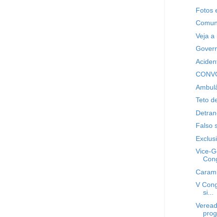
Fotos 
Comuni
Veja a 
Govern
Aciden
CONVO
Ambulâ
Teto d
Detran-
Falso s
Exclusi
Vice-G
Cong
Caram
V Con
si...
Veread
prog