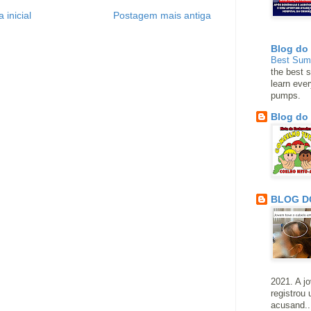
 inicial
Postagem mais antiga
Blog do
Best Su
the best s
learn eve
pumps.
Blog do
BLOG D
2021. A j
registrou
acusand..