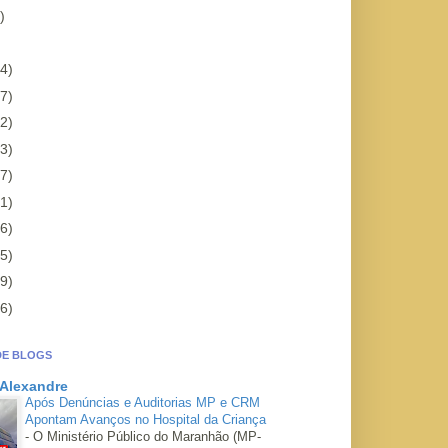
)
4)
7)
2)
3)
7)
1)
6)
5)
9)
6)
DE BLOGS
 Alexandre
Após Denúncias e Auditorias MP e CRM
Apontam Avanços no Hospital da Criança
-
O Ministério Público do Maranhão (MP-