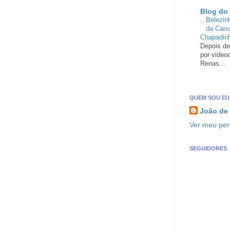
Blog do
Belezin
da Caix
Chapadin
Depois de
por video
Renas...
QUEM SOU EU
João de
Ver meu perf
SEGUIDORES