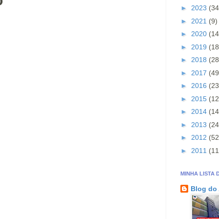
o
►
2023
(34
►
2021
(9)
►
2020
(14
►
2019
(18
►
2018
(28
►
2017
(49
►
2016
(23
►
2015
(12
►
2014
(14
►
2013
(24
►
2012
(52
►
2011
(11
MINHA LISTA 
Blog do