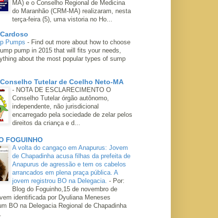
MA) e o Conselho Regional de Medicina
do Maranhão (CRM-MA) realizaram, nesta
terça-feira (5), uma vistoria no Ho...
 Cardoso
mp Pumps
-
Find out more about how to choose
ump pump in 2015 that will fits your needs,
rything about the most popular types of sump
 Conselho Tutelar de Coelho Neto-MA
-
NOTA DE ESCLARECIMENTO O
Conselho Tutelar órgão autônomo,
independente, não jurisdicional
encarregado pela sociedade de zelar pelos
direitos da criança e d...
O FOGUINHO
A volta do cangaço em Anapurus: Jovem
de Chapadinha acusa filhas da prefeita de
Anapurus de agressão e tem os cabelos
arrancados em plena praça pública. A
jovem registrou BO na Delegacia.
-
Por:
Blog do Foguinho,15 de novembro de
ovem identificada por Dyuliana Meneses
 um BO na Delegacia Regional de Chapadinha
.