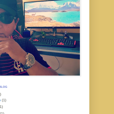
 BLOG
)
o
(1)
1)
(1)