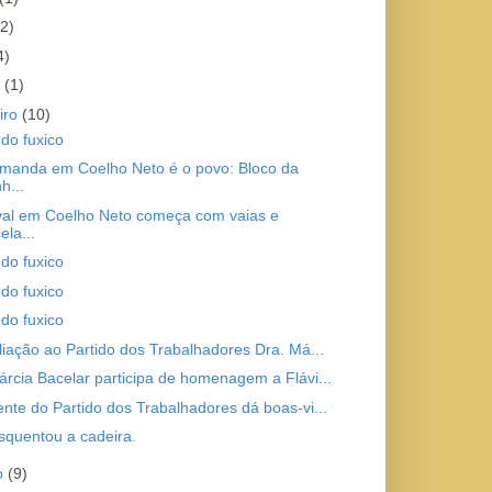
(2)
4)
o
(1)
iro
(10)
 do fuxico
anda em Coelho Neto é o povo: Bloco da
h...
al em Coelho Neto começa com vaias e
ela...
 do fuxico
 do fuxico
 do fuxico
iliação ao Partido dos Trabalhadores Dra. Má...
árcia Bacelar participa de homenagem a Flávi...
ente do Partido dos Trabalhadores dá boas-vi...
quentou a cadeira.
ro
(9)