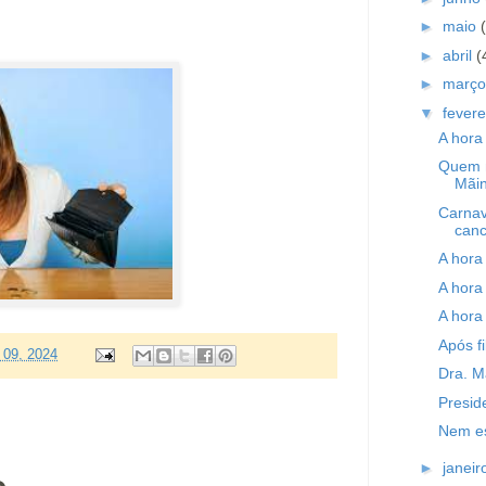
►
maio
►
abril
(
►
març
▼
fevere
A hora
Quem m
Mãin
Carnav
canc
A hora
A hora
A hora
Após f
o 09, 2024
Dra. M
Presid
Nem es
►
janei