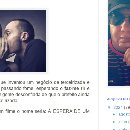
ue inventou um negócio de terceirizada e
té passando fome, esperando o
faz-me rir
e
 gente desconfiada de que o prefeito ainda
ARQUIVO DO
ceirizada.
▼
2024
(29
e um filme o nome seria: À ESPERA DE UM
►
agost
►
julho
(
►
junho