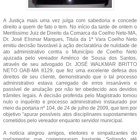
A Justiça mais uma vez julga com sabedoria e concede
direito a quem de fato o tem. No início da tarde de ontem o
Meritíssimo Juiz de Direito da Comarca da Coelho Neto-MA,
Dr.
José Elismar Marques, Titula da 1ª Vara Coelho Neto
emitiu decisão favorável à ação declaratória de nulidade de
ato administrativo contra o Município de Coelho Neto
ajuizada pelo vereador Américo de Sousa dos Santos,
através de seu advogado Dr. JOSÉ WALKMAR BRITTO
NETO OAB-MA 8129, que fez uma excelente defesa dos
direitos de seu cliente, demonstrando que o tal processo
administrativo estava carregado de erros insanáveis e
passível de anulação por não ter obedecido aos devidos
trâmites legais. A decisão proferida pelo Magistrado tornou
nulo o inquérito e processo administrativo instaurado por
meio da portaria nº 104, de 24 de julho de 2009, que tem por
objetivo “apurar possíveis atos disciplinares supostamentes
cometidos pelo vereador enquanto servidor municipal.
A notícia alegrou amigos, eleitores e simpatizantes do
parlamentar que comemoraram bastante. Soltando até