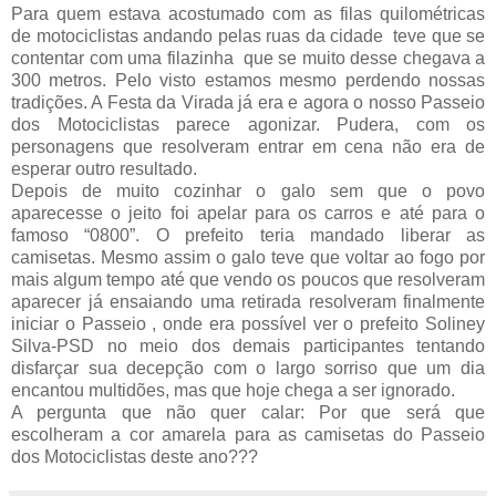
Para quem estava acostumado com as filas quilométricas
de motociclistas andando pelas ruas da cidade teve que se
contentar com uma filazinha que se muito desse chegava a
300 metros. Pelo visto estamos mesmo perdendo nossas
tradições. A Festa da Virada já era e agora o nosso Passeio
dos Motociclistas parece agonizar. Pudera, com os
personagens que resolveram entrar em cena não era de
esperar outro resultado.
Depois de muito cozinhar o galo sem que o povo
aparecesse o jeito foi apelar para os carros e até para o
famoso “0800”. O prefeito teria mandado liberar as
camisetas. Mesmo assim o galo teve que voltar ao fogo por
mais algum tempo até que vendo os poucos que resolveram
aparecer já ensaiando uma retirada resolveram finalmente
iniciar o Passeio , onde era possível ver o prefeito Soliney
Silva-PSD no meio dos demais participantes tentando
disfarçar sua decepção com o largo sorriso que um dia
encantou multidões, mas que hoje chega a ser ignorado.
A pergunta que não quer calar: Por que será que
escolheram a cor amarela para as camisetas do Passeio
dos Motociclistas deste ano???