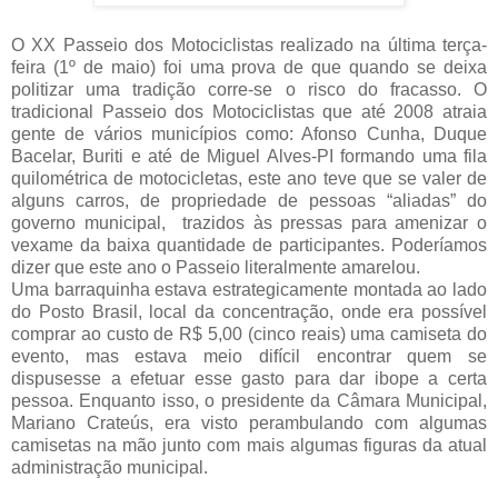
O XX Passeio dos Motociclistas realizado na última terça-
feira (1º de maio) foi uma prova de que quando se deixa
politizar uma tradição corre-se o risco do fracasso. O
tradicional Passeio dos Motociclistas que até 2008 atraia
gente de vários municípios como: Afonso Cunha, Duque
Bacelar, Buriti e até de Miguel Alves-PI formando uma fila
quilométrica de motocicletas, este ano teve que se valer de
alguns carros, de propriedade de pessoas “aliadas” do
governo municipal, trazidos às pressas para amenizar o
vexame da baixa quantidade de participantes. Poderíamos
dizer que este ano o Passeio literalmente amarelou.
Uma barraquinha estava estrategicamente montada ao lado
do Posto Brasil, local da concentração, onde era possível
comprar ao custo de R$ 5,00 (cinco reais) uma camiseta do
evento, mas estava meio difícil encontrar quem se
dispusesse a efetuar esse gasto para dar ibope a certa
pessoa. Enquanto isso, o presidente da Câmara Municipal,
Mariano Crateús, era visto perambulando com algumas
camisetas na mão junto com mais algumas figuras da atual
administração municipal.