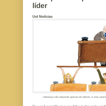
líder
Uol Notícias
Liderança não depende apenas de talento; é uma caracte