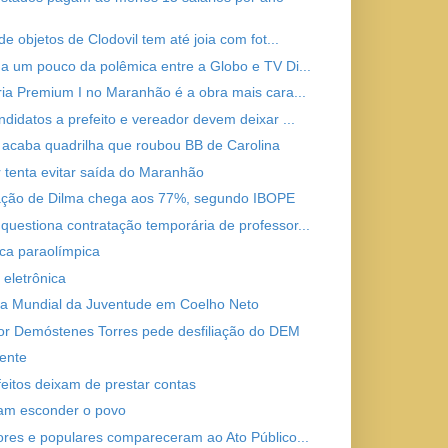
de objetos de Clodovil tem até joia com fot...
a um pouco da polêmica entre a Globo e TV Di...
ria Premium I no Maranhão é a obra mais cara...
ndidatos a prefeito e vereador devem deixar ...
a acaba quadrilha que roubou BB de Carolina
 tenta evitar saída do Maranhão
ção de Dilma chega aos 77%, segundo IBOPE
uestiona contratação temporária de professor...
ca paraolímpica
 eletrônica
a Mundial da Juventude em Coelho Neto
r Demóstenes Torres pede desfiliação do DEM
ente
feitos deixam de prestar contas
am esconder o povo
ores e populares compareceram ao Ato Público...