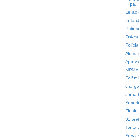
pa...
Leilão 
Entend
Refina
Pré-ca
Políci
Alumar
Aprova
MPMA q
Polêmi
charge
Jornad
Senado
Finalm
31 pre
Tentar
Servid