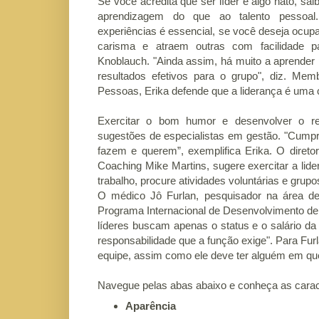
Se você acredita que ser líder é algo nato, sa
aprendizagem do que ao talento pessoal.
experiências é essencial, se você deseja ocu
carisma e atraem outras com facilidade par
Knoblauch. "Ainda assim, há muito a aprender p
resultados efetivos para o grupo", diz. Me
Pessoas, Erika defende que a liderança é uma 
Exercitar o bom humor e desenvolver o re
sugestões de especialistas em gestão. "Cumpr
fazem e querem”, exemplifica Erika. O direto
Coaching Mike Martins, sugere exercitar a lid
trabalho, procure atividades voluntárias e grupo
O médico Jô Furlan, pesquisador na área d
Programa Internacional de Desenvolvimento de
líderes buscam apenas o status e o salário d
responsabilidade que a função exige". Para Fu
equipe, assim como ele deve ter alguém em qu
Navegue pelas abas abaixo e conheça as caracte
Aparência