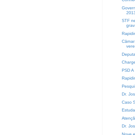
Govern
201
STF ne
gra
Rapidi
Câmara
vere.
Deputa
Charge
PSD A
Rapidi
Pesqui
Dr. Jo
Caso 
Estuda
Atençã
Dr. Jo
Nove e