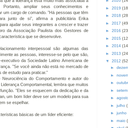
►
2020
(14
iba que a liderança está muito mais associada à
 Portanto, ampliar seus conhecimentos e
►
2019
(18
par um cargo de comando. "Há pessoas que têm
►
2018
(28
a junto de si", afirma a publicitária Erika
►
2017
(49
ara ajudar seus integrantes a crescer e trazer
mbro da Associação Paulista dos Gestores de
►
2016
(23
característica que se desenvolve.
►
2015
(12
►
2014
(14
lacionamento interpessoal são algumas das
►
2013
(24
imente as pessoas, interesse-se pelo que são,
r-executivo da Sociedade Latino Americana de
▼
2012
(52
erança. "Se você ainda não está no mercado de
►
deze
s de estudo para praticar."
►
nove
e Neurociência do Comportamento e autor do
►
outub
 Liderança Comportamental, lembra que muitos
►
setem
a função. "Eles se esquecem da dedicação e da
rlan, um bom líder deve ser um modelo para sua
►
agost
em se espelhar.
►
julho
►
junho
rísticas básicas de um líder eficiente:
►
maio