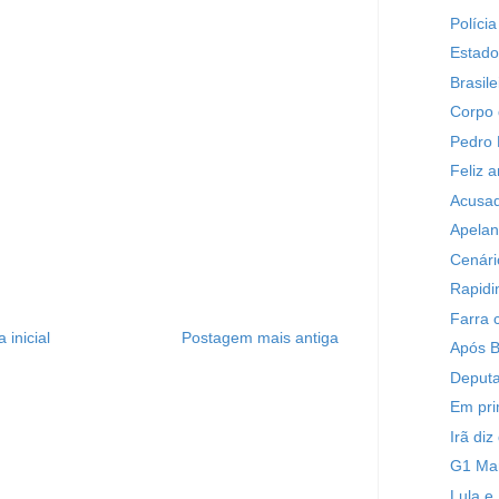
Políci
Estado
Brasile
Corpo 
Pedro 
Feliz a
Acusad
Apelan
Cenári
Rapid
Farra 
 inicial
Postagem mais antiga
Após B
Deputa
Em pri
Irã di
G1 M
Lula e