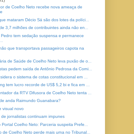
81)
or de Coelho Neto recebe nova ameaça de
te
que mataram Décio Sá são dos lotes da políci...
de 3,7 milhões de contribuintes ainda não en...
 Pedro tem sedação suspensa e permanece
..
ão que transportava passageiros capota na
ária de Saúde de Coelho Neto leva puxão de o...
istas pedem saída de Antônio Pedrosa da Comi...
sidera o sistema de cotas constitucional em ...
g tem lucro recorde de US$ 5,2 bi e fica em ...
ntador da RTV Difusora de Coelho Neto tenta ...
nde anda Raimundo Guanabara?
e visual novo
 de jornalistas continuam impunes
 Portal Coelho Neto: Parceria suspeita Prefe...
to de Coelho Neto perde mais uma no Tribunal...