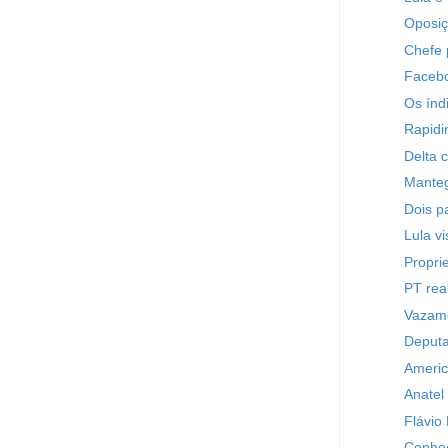
Oposiç
Chefe p
Facebo
Os índ
Rapid
Delta c
Manteg
Dois p
Lula v
Propri
PT rea
Vazamen
Deputa
Americ
Anatel
Flávio
Conheç