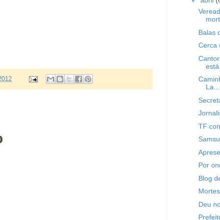
▼
abril
(
Veread
mor
Balas 
Cerca 
Cantor
está.
Caminh
 2012
La...
Secret
Jornal
TF con
o
Samsun
Aprese
Por o
Blog d
Mortes
Deu no
Prefei