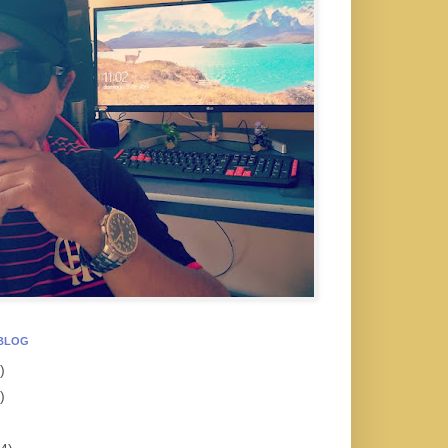
 BLOG
)
)