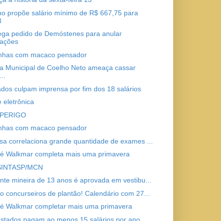
o propõe salário mínimo de R$ 667,75 para
3
ga pedido de Demóstenes para anular
vações
nhas com macaco pensador
 Municipal de Coelho Neto ameaça cassar
..
dos culpam imprensa por fim dos 18 salários
 eletrônica
 PERIGO
nhas com macaco pensador
sa correlaciona grande quantidade de exames ...
sé Walkmar completa mais uma primavera
SINTASP/MCN
nte mineira de 13 anos é aprovada em vestibu...
o concurseiros de plantão! Calendário com 27...
sé Walkmar completar mais uma primavera
stados pagam ao menos 15 salários por ano