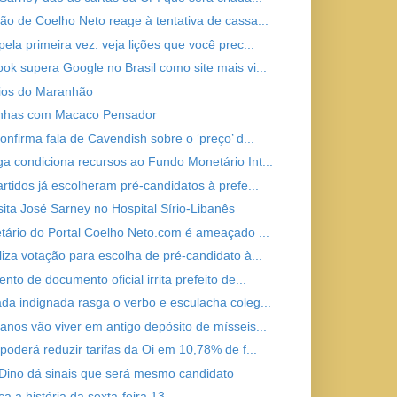
ão de Coelho Neto reage à tentativa de cassa...
ela primeira vez: veja lições que você prec...
ok supera Google no Brasil como site mais vi...
ios do Maranhão
inhas com Macaco Pensador
onfirma fala de Cavendish sobre o ‘preço’ d...
a condiciona recursos ao Fundo Monetário Int...
artidos já escolheram pré-candidatos à prefe...
isita José Sarney no Hospital Sírio-Libanês
etário do Portal Coelho Neto.com é ameaçado ...
liza votação para escolha de pré-candidato à...
to de documento oficial irrita prefeito de...
da indignada rasga o verbo e esculacha coleg...
anos vão viver em antigo depósito de mísseis...
 poderá reduzir tarifas da Oi em 10,78% de f...
 Dino dá sinais que será mesmo candidato
a a história da sexta-feira 13