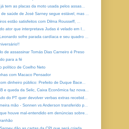
a já tem as placas da moto usada pelos assas...
 de saúde de José Sarney segue estável, mas ...
iros estão satisfeitos com Dilma Rousseff, ...
do ator que interpretava Judas é velado em I...
Leonardo sofre parada cardíaca e seu quadro ...
niversário!!
o de assassinar Tomás Dias Carneiro é Preso
do para a fé
o político de Coelho Neto
inhas com Macaco Pensador
com dinheiro público: Prefeito de Duque Bace...
B e queda da Selic, Caixa Econômica faz nova...
do do PT quer devolver verbas extras recebid...
meira mão - Sonnen vs Anderson transferido p...
z que houve mal-entendido em denúncias sobre...
aranhão
 Sarney dão as cartas da CPI que será criada...