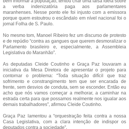
bem informar a população, tentou criar uma falsa idéia sobre
a verba indenizatória paga aos parlamentares
maranhenses. Nesse ponto ele foi injusto com a emissora
porque quem estoutrou o escândalo em nível nacional foi o
jornal Folha de S. Paulo.
No mesmo tom, Manoel Ribeiro fez um discurso de protesto
e de repúdio “contra as gangues que querem desmoralizar o
Parlamento brasileiro e, especialmente, a Assembleia
Legislativa do Maranhão”.
As deputadas Cleide Coutinho e Graça Paz louvaram a
iniciativa da Mesa Diretora de apresentar o projeto para
contornar o problema: “Toda situação difícil que traz
sofrimento e constrangimento tem que ser encarada de
frente, sem desvios de conduta, sem se esconder. Então eu
acho que nós vamos começar a melhorar, a caminhar na
estrada certa para que possamos realmente nos igualar aos
demais trabalhadores”, afirmou Cleide Coutinho.
Graça Paz lamentou a “orquestração feita contra a nossa
Casa Legislativa, com a clara intenção de indispor os
deputados contra a sociedade”.