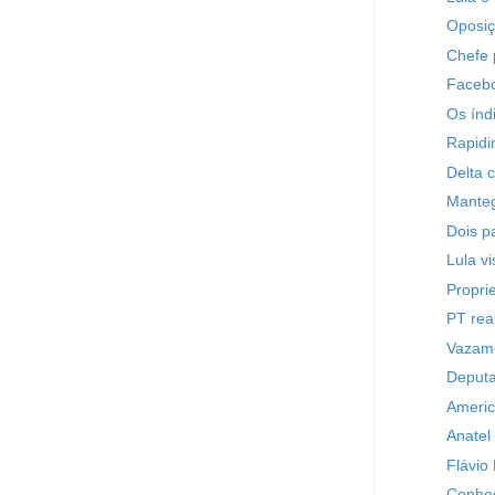
Oposiç
Chefe p
Facebo
Os índ
Rapid
Delta c
Manteg
Dois p
Lula v
Propri
PT rea
Vazamen
Deputa
Americ
Anatel
Flávio
Conheç