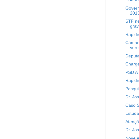
Govern
201
STF ne
gra
Rapidi
Câmara
vere.
Deputa
Charge
PSD A
Rapidi
Pesqui
Dr. Jo
Caso 
Estuda
Atençã
Dr. Jo
Nove e