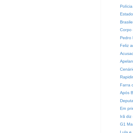
Políci
Estado
Brasile
Corpo 
Pedro 
Feliz a
Acusad
Apelan
Cenári
Rapid
Farra 
Após B
Deputa
Em pri
Irã di
G1 M
Lula e