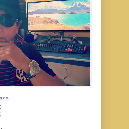
 BLOG
)
)