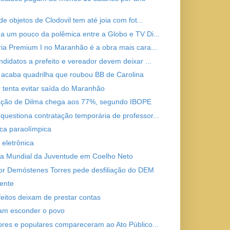
de objetos de Clodovil tem até joia com fot...
a um pouco da polêmica entre a Globo e TV Di...
ria Premium I no Maranhão é a obra mais cara...
ndidatos a prefeito e vereador devem deixar ...
a acaba quadrilha que roubou BB de Carolina
 tenta evitar saída do Maranhão
ção de Dilma chega aos 77%, segundo IBOPE
uestiona contratação temporária de professor...
ca paraolímpica
 eletrônica
a Mundial da Juventude em Coelho Neto
r Demóstenes Torres pede desfiliação do DEM
ente
feitos deixam de prestar contas
am esconder o povo
ores e populares compareceram ao Ato Público...