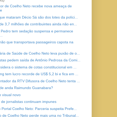
81)
or de Coelho Neto recebe nova ameaça de
te
que mataram Décio Sá são dos lotes da políci...
de 3,7 milhões de contribuintes ainda não en...
 Pedro tem sedação suspensa e permanece
..
ão que transportava passageiros capota na
ária de Saúde de Coelho Neto leva puxão de o...
istas pedem saída de Antônio Pedrosa da Comi...
sidera o sistema de cotas constitucional em ...
g tem lucro recorde de US$ 5,2 bi e fica em ...
ntador da RTV Difusora de Coelho Neto tenta ...
nde anda Raimundo Guanabara?
e visual novo
 de jornalistas continuam impunes
 Portal Coelho Neto: Parceria suspeita Prefe...
to de Coelho Neto perde mais uma no Tribunal...