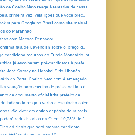
ão de Coelho Neto reage à tentativa de cassa...
ela primeira vez: veja lições que você prec...
ok supera Google no Brasil como site mais vi...
ios do Maranhão
inhas com Macaco Pensador
onfirma fala de Cavendish sobre o ‘preço’ d...
a condiciona recursos ao Fundo Monetário Int...
artidos já escolheram pré-candidatos à prefe...
isita José Sarney no Hospital Sírio-Libanês
etário do Portal Coelho Neto.com é ameaçado ...
liza votação para escolha de pré-candidato à...
to de documento oficial irrita prefeito de...
da indignada rasga o verbo e esculacha coleg...
anos vão viver em antigo depósito de mísseis...
 poderá reduzir tarifas da Oi em 10,78% de f...
 Dino dá sinais que será mesmo candidato
a a história da sexta-feira 13