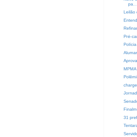
pa...
Leilão 
Entend
Refina
Pré-ca
Políci
Alumar
Aprova
MPMA q
Polêmi
charge
Jornad
Senado
Finalm
31 pre
Tentar
Servid