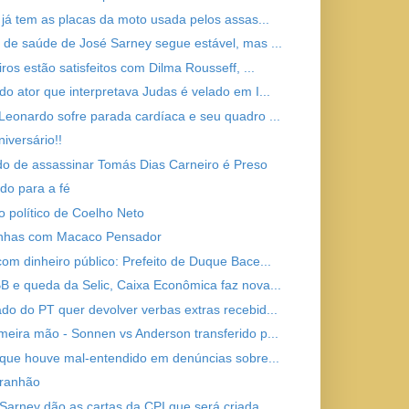
a já tem as placas da moto usada pelos assas...
 de saúde de José Sarney segue estável, mas ...
iros estão satisfeitos com Dilma Rousseff, ...
do ator que interpretava Judas é velado em I...
Leonardo sofre parada cardíaca e seu quadro ...
niversário!!
o de assassinar Tomás Dias Carneiro é Preso
do para a fé
o político de Coelho Neto
inhas com Macaco Pensador
com dinheiro público: Prefeito de Duque Bace...
B e queda da Selic, Caixa Econômica faz nova...
do do PT quer devolver verbas extras recebid...
meira mão - Sonnen vs Anderson transferido p...
z que houve mal-entendido em denúncias sobre...
aranhão
 Sarney dão as cartas da CPI que será criada...