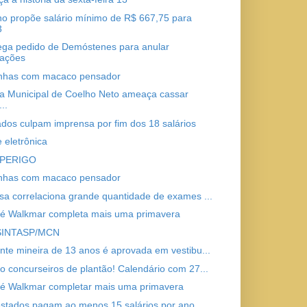
o propõe salário mínimo de R$ 667,75 para
3
ga pedido de Demóstenes para anular
vações
nhas com macaco pensador
 Municipal de Coelho Neto ameaça cassar
..
dos culpam imprensa por fim dos 18 salários
 eletrônica
 PERIGO
nhas com macaco pensador
sa correlaciona grande quantidade de exames ...
sé Walkmar completa mais uma primavera
SINTASP/MCN
nte mineira de 13 anos é aprovada em vestibu...
o concurseiros de plantão! Calendário com 27...
sé Walkmar completar mais uma primavera
stados pagam ao menos 15 salários por ano