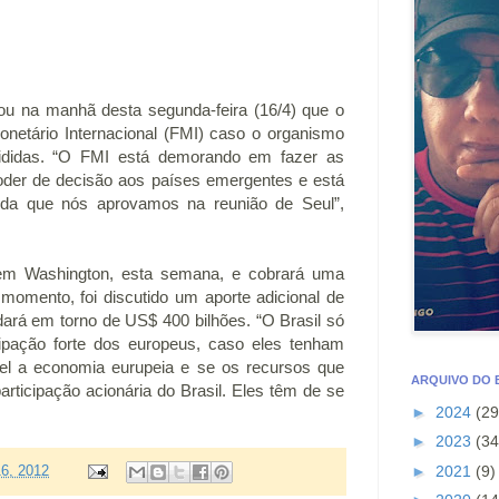
ou na manhã desta segunda-feira (16/4) que o
onetário Internacional (FMI) caso o organismo
ecididas. “O FMI está demorando em fazer as
oder de decisão aos países emergentes e está
nda que nós aprovamos na reunião de Seul”,
 em Washington, esta semana, e cobrará uma
omento, foi discutido um aporte adicional de
ará em torno de US$ 400 bilhões. “O Brasil só
cipação forte dos europeus, caso eles tenham
vel a economia eurupeia e se os recursos que
ARQUIVO DO
ticipação acionária do Brasil. Eles têm de se
►
2024
(29
►
2023
(34
►
2021
(9)
16, 2012