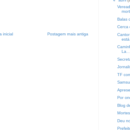
▼
abril
(
Veread
mor
Balas 
Cerca 
 inicial
Postagem mais antiga
Cantor
está.
Caminh
La...
Secret
Jornal
TF con
Samsun
Aprese
Por o
Blog d
Mortes
Deu no
Prefei