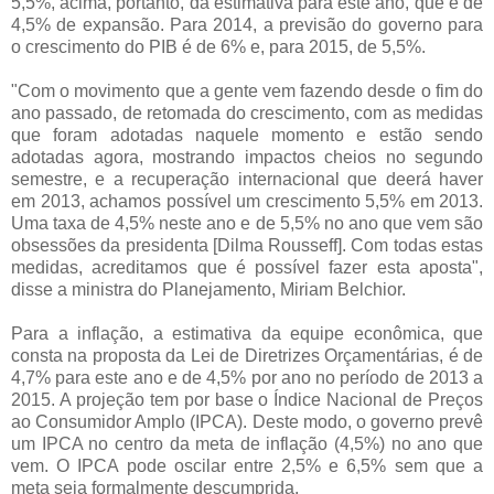
5,5%, acima, portanto, da estimativa para este ano, que é de
4,5% de expansão. Para 2014, a previsão do governo para
o crescimento do PIB é de 6% e, para 2015, de 5,5%.
"Com o movimento que a gente vem fazendo desde o fim do
ano passado, de retomada do crescimento, com as medidas
que foram adotadas naquele momento e estão sendo
adotadas agora, mostrando impactos cheios no segundo
semestre, e a recuperação internacional que deerá haver
em 2013, achamos possível um crescimento 5,5% em 2013.
Uma taxa de 4,5% neste ano e de 5,5% no ano que vem são
obsessões da presidenta [Dilma Rousseff]. Com todas estas
medidas, acreditamos que é possível fazer esta aposta",
disse a ministra do Planejamento, Miriam Belchior.
Para a inflação, a estimativa da equipe econômica, que
consta na proposta da Lei de Diretrizes Orçamentárias, é de
4,7% para este ano e de 4,5% por ano no período de 2013 a
2015. A projeção tem por base o Índice Nacional de Preços
ao Consumidor Amplo (IPCA). Deste modo, o governo prevê
um IPCA no centro da meta de inflação (4,5%) no ano que
vem. O IPCA pode oscilar entre 2,5% e 6,5% sem que a
meta seja formalmente descumprida.