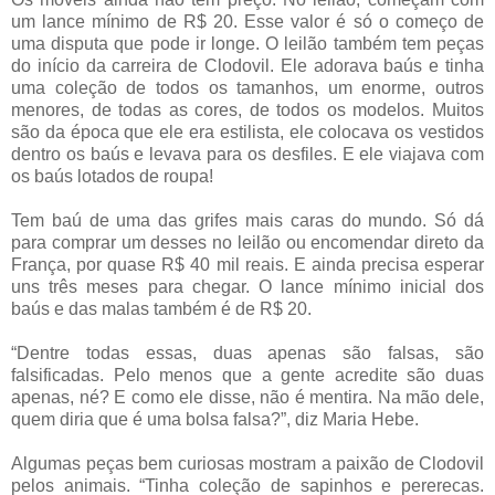
um lance mínimo de R$ 20. Esse valor é só o começo de
uma disputa que pode ir longe. O leilão também tem peças
do início da carreira de Clodovil. Ele adorava baús e tinha
uma coleção de todos os tamanhos, um enorme, outros
menores, de todas as cores, de todos os modelos. Muitos
são da época que ele era estilista, ele colocava os vestidos
dentro os baús e levava para os desfiles. E ele viajava com
os baús lotados de roupa!
Tem baú de uma das grifes mais caras do mundo. Só dá
para comprar um desses no leilão ou encomendar direto da
França, por quase R$ 40 mil reais. E ainda precisa esperar
uns três meses para chegar. O lance mínimo inicial dos
baús e das malas também é de R$ 20.
“Dentre todas essas, duas apenas são falsas, são
falsificadas. Pelo menos que a gente acredite são duas
apenas, né? E como ele disse, não é mentira. Na mão dele,
quem diria que é uma bolsa falsa?”, diz Maria Hebe.
Algumas peças bem curiosas mostram a paixão de Clodovil
pelos animais. “Tinha coleção de sapinhos e pererecas.