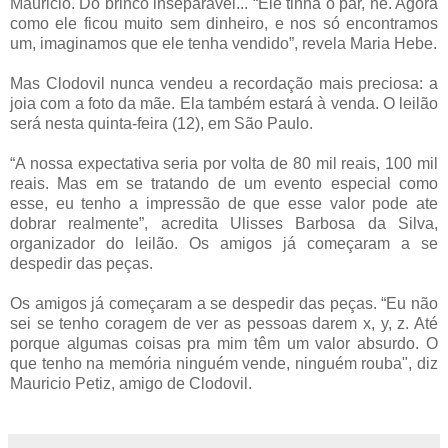
Mauricio. Do brinco inseparável... “Ele tinha o par, né. Agora
como ele ficou muito sem dinheiro, e nos só encontramos
um, imaginamos que ele tenha vendido”, revela Maria Hebe.
Mas Clodovil nunca vendeu a recordação mais preciosa: a
joia com a foto da mãe. Ela também estará à venda. O leilão
será nesta quinta-feira (12), em São Paulo.
“A nossa expectativa seria por volta de 80 mil reais, 100 mil
reais. Mas em se tratando de um evento especial como
esse, eu tenho a impressão de que esse valor pode ate
dobrar realmente”, acredita Ulisses Barbosa da Silva,
organizador do leilão. Os amigos já começaram a se
despedir das peças.
Os amigos já começaram a se despedir das peças. “Eu não
sei se tenho coragem de ver as pessoas darem x, y, z. Até
porque algumas coisas pra mim têm um valor absurdo. O
que tenho na memória ninguém vende, ninguém rouba", diz
Mauricio Petiz, amigo de Clodovil.