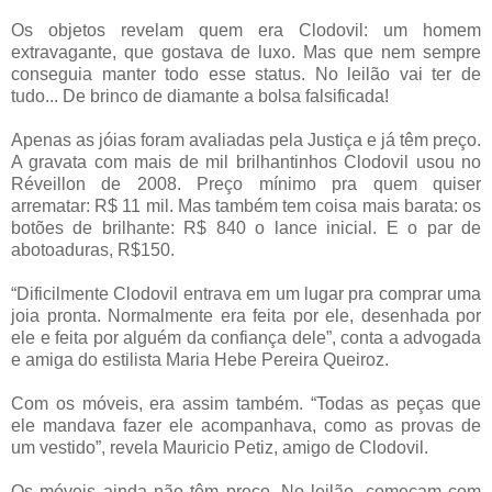
Os objetos revelam quem era Clodovil: um homem
extravagante, que gostava de luxo. Mas que nem sempre
conseguia manter todo esse status. No leilão vai ter de
tudo... De brinco de diamante a bolsa falsificada!
Apenas as jóias foram avaliadas pela Justiça e já têm preço.
A gravata com mais de mil brilhantinhos Clodovil usou no
Réveillon de 2008. Preço mínimo pra quem quiser
arrematar: R$ 11 mil. Mas também tem coisa mais barata: os
botões de brilhante: R$ 840 o lance inicial. E o par de
abotoaduras, R$150.
“Dificilmente Clodovil entrava em um lugar pra comprar uma
joia pronta. Normalmente era feita por ele, desenhada por
ele e feita por alguém da confiança dele”, conta a advogada
e amiga do estilista Maria Hebe Pereira Queiroz.
Com os móveis, era assim também. “Todas as peças que
ele mandava fazer ele acompanhava, como as provas de
um vestido”, revela Mauricio Petiz, amigo de Clodovil.
Os móveis ainda não têm preço. No leilão, começam com